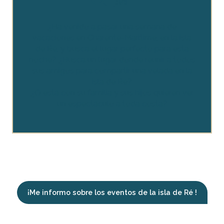
¿Ha venido a pasar una semana de
vacaciones en Charente-Maritime, en la isla
de Ré, y busca el lugar perfecto para esta
noche? ¿Busca un lugar donde reunir a todos
sus amigos para compartir una velada en la
isla de Ré?
¿O está con su familia y sus hijos quieren ver
un espectáculo a toda costa?
¡Me informo sobre los eventos de la isla de Ré !