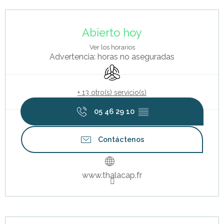
Horarios y datos de contacto
Abierto hoy
Ver los horarios
Advertencia: horas no aseguradas
Aire Acondicionado
+ 13 otro(s) servicio(s)
05 46 29 10
▒▒
Contáctenos
www.thalacap.fr
Descripción