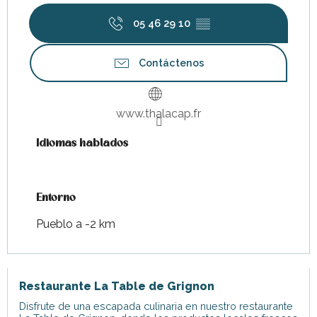
05 46 29 10
▒▒
Contáctenos
www.thalacap.fr
Idiomas hablados
Idiomas hablados
Entorno
Entorno
Pueblo a -2 km
Restaurante La Table de Grignon
Disfrute de una escapada culinaria en nuestro restaurante