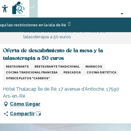
Aller
--°
au
Accessibilité
Buscar
contenu
principal
Página Web
Comer
Restaurantes
Restaurantes
as restricciones en la isla de Ré
Oferta de descubrimiento de la mesa y la
fuera
y
talasoterapia a 50 euros
cabañas
Oferta de descubrimiento de la mesa y la
talasoterapia a 50 euros
RESTAURANTE
RESTAURANTE TRADICIONAL
MARISCOS
COCINA TRADICIONAL FRANCESA
PESCADOS
COCINA DIETÉTICA
OFRECE PLATOS "CASEROS"
Hôtel Thalacap Île de Ré, 17 avenue d'Antioche, 17590
Ars-en-Ré
Cómo llegar
Ajouter aux favoris
Compartir