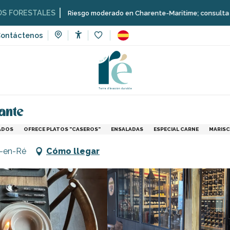
LES
Riesgo moderado en Charente-Maritime; consulta aquí las restri
ontáctenos
Accessibilité
Voir les favoris
s
Restaurantes
Le Bistrot des Portes - El restaurante
rante
ADOS
OFRECE PLATOS "CASEROS"
ENSALADAS
ESPECIAL CARNE
MARIS
s-en-Ré
Cómo llegar