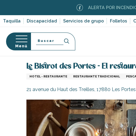
Aller
ALERTA POR INCENDIOS FORESTA
au
contenu
Taquilla
Discapacidad
Servicios de grupo
Folletos
C
principal
Buscar
Menú
Página Web
Comer fuera
Restaurantes y cabaña
so
Le Bistrot des Portes - El restau
HOTEL - RESTAURANTE
RESTAURANTE TRADICIONAL
PESC
21 avenue du Haut des Treilles, 17880 Les Porte
-en-Ré
Bois-Plage-en-
nt-Clément-
leines
Couarde-sur-