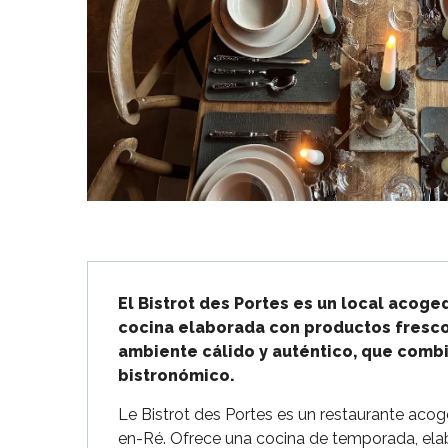
Flotte
 Portes-en-Ré
x
edoux-Plage
nt-Martin-de-Ré
nte-Marie-de-Ré
Descripción
El Bistrot des Portes es un local acoge
cocina elaborada con productos frescos
ambiente cálido y auténtico, que combi
bistronómico.
Le Bistrot des Portes es un restaurante acog
en-Ré. Ofrece una cocina de temporada, elab