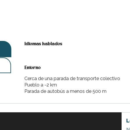
Idiomas hablados
Idiomas hablados
Entorno
Entorno
Cerca de una parada de transporte colectivo
Pueblo a -2 km
Parada de autobús a menos de 500 m
L
N