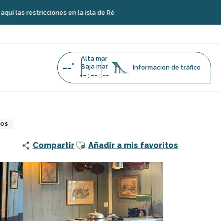
cciones en la isla de Ré
Alta mar
--°
Baja mar
Información de tráfico
--
--
--
:
:
COS
Ajouter aux favoris
Compartir
Añadir a mis favoritos