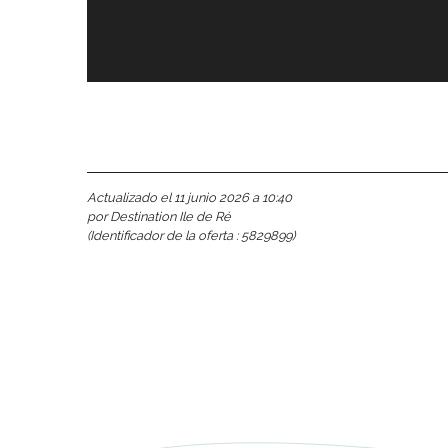
 Ré:
ento
Actualizado el 11 junio 2026 a 10:40
por Destination Ile de Ré
(Identificador de la oferta :
5829899
)