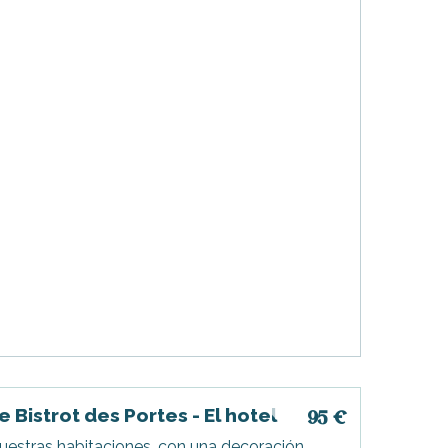
e Bistrot des Portes - El hotel
95
€
uestras habitaciones, con una decoración