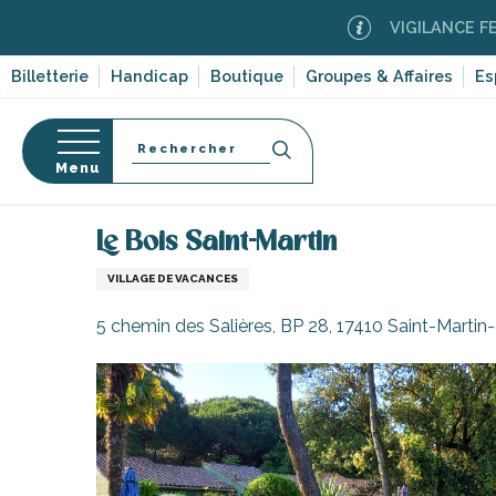
Aller
VIGILANCE FEUX DE FO
au
contenu
Billetterie
Handicap
Boutique
Groupes & Affaires
Es
principal
Recherche
Menu
Accueil
Séjourner sur l’île de Ré
Hébergements
Le Bois Saint-Martin
s
VILLAGE DE VACANCES
5 chemin des Salières, BP 28, 17410 Saint-Martin