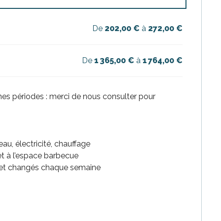
De
202,00 €
à
272,00 €
De
1 365,00 €
à
1 764,00 €
nes périodes : merci de nous consulter pour
u, électricité, chauffage
 et à l’espace barbecue
s et changés chaque semaine