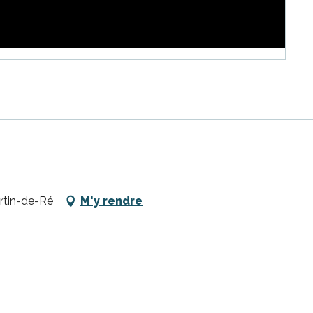
artin-de-Ré
M'y rendre