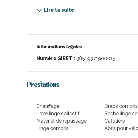
nt-Martin-de-Ré
Lire la suite
nte-Marie-de-Ré
Informations légales
Informations légales
Numéro SIRET :
38519371900015
Prestations
Chauffage
Draps compris
Lave linge collectif
Sèche linge col
Matériel de repassage
Cafetière
Linge compris
Abris pour vél