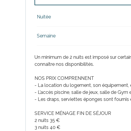
Du
1 janvier 2026
au
3 avril 2026
Nuitée
Du
4 avril 2026
au
17 avril 2026
Semaine
Du
18 avril 2026
au
20 avril 2026
Un minimum de 2 nuits est imposé sur certai
connaître nos disponibilités.
Du
21 avril 2026
au
29 avril 2026
NOS PRIX COMPRENNENT
Du
30 avril 2026
au
3 mai 2026
- La location du logement, son équipement, ea
- L’accès piscine, salle de jeux, salle de Gym
Du
4 mai 2026
au
27 mai 2026
- Les draps, serviettes éponges sont fourni
SERVICE MÉNAGE FIN DE SÉJOUR
Du
28 mai 2026
au
10 juillet 2026
2 nuits 35 €
3 nuits 40 €