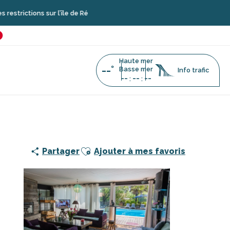
 sur l’île de Ré
é
favoris
Haute mer
--°
Basse mer
Info trafic
--
--
--
:
:
Ajouter aux favoris
Partager
Ajouter à mes favoris