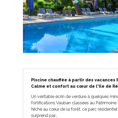
-en-Ré
Bois-Plage-en-
nt-Clément-
Description
aleines
Piscine chauffée à partir des vacances 
Couarde-sur-
Calme et confort au cœur de l'Ile de Ré
Flotte
Un véritable écrin de verdure à quelques min
 Portes-en-Ré
fortifications Vauban classées au Patrimoine
x
Niché au cœur de la forêt, ce parc résidentiel 
edoux-Plage
surprend par...