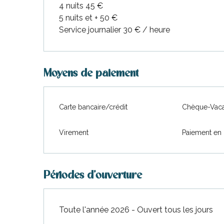
Du
11 juillet 2026
au
17 juillet 2026
urnables
4 nuits 45 €
5 nuits et + 50 €
Service journalier 30 € / heure
Du
22 août 2026
au
29 août 2026
Du
30 août 2026
au
21 septembre 2026
Moyens de paiement
Du
22 septembre 2026
au
27 décembre 
erver
Carte bancaire/crédit
Chèque-Vaca
ne
Du
28 décembre 2026
au
31 décembre 2
site
idée
Virement
Paiement en 
Périodes d'ouverture
Toute l'année 2026 - Ouvert tous les jours