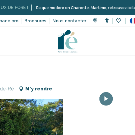
RÊT
Risque modéré en Charente-Martime, retrouvez ici les restrictions
pace pro
Brochures
Nous contacter
Accessibilit
Voir les 
Les villages vacances sur l’île de Ré
Le Bois Saint-Martin
-de-Ré
M'y rendre