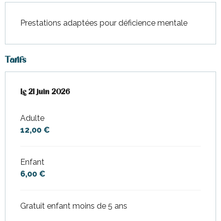
Prestations adaptées pour déficience mentale
Tarifs
Le
Le
21 juin 2026
21 juin 2026
Adulte
12,00 €
Enfant
6,00 €
Gratuit enfant moins de 5 ans