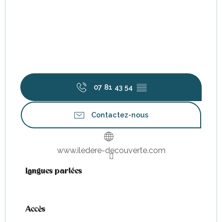
07 81 43 54
▒▒
Contactez-nous
www.iledere-decouverte.com
Langues parlées
Langues parlées
Accès
Accès