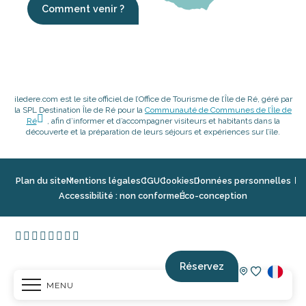
Comment venir ?
iledere.com est le site officiel de l’Office de Tourisme de l’Île de Ré, géré par
la SPL Destination Île de Ré pour la
Communauté de Communes de l’Île de
Ré
, afin d’informer et d’accompagner visiteurs et habitants dans la
découverte et la préparation de leurs séjours et expériences sur l’île.
Plan du site
Mentions légales
CGU
Cookies
Données personnelles
Accessibilité : non conforme
Éco-conception
Réservez
MENU
Voir les fav