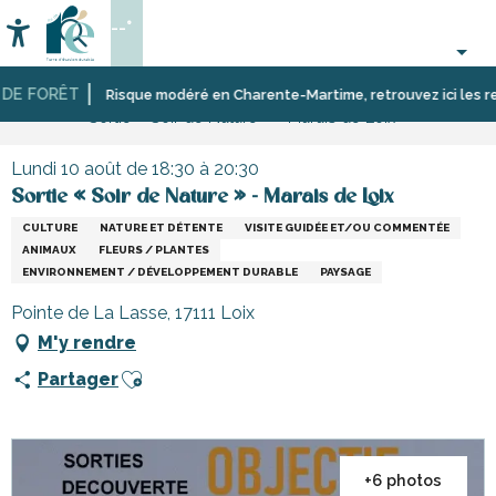
Aller
--°
au
Accessibilité
Recherche
contenu
principal
E FORÊT
Accueil
Activités,
Les
Risque modéré en Charente-Martime, retrouvez ici les restri
Sortie « Soir de Nature » - Marais de Loix
loisirs,
manifestations,
cours
événements
et
Lundi 10 août de 18:30 à 20:30
découverte
Sortie « Soir de Nature » - Marais de Loix
CULTURE
NATURE ET DÉTENTE
VISITE GUIDÉE ET/OU COMMENTÉE
ANIMAUX
FLEURS / PLANTES
ENVIRONNEMENT / DÉVELOPPEMENT DURABLE
PAYSAGE
Pointe de La Lasse, 17111 Loix
M'y rendre
Ajouter aux favoris
Partager
+6 photos