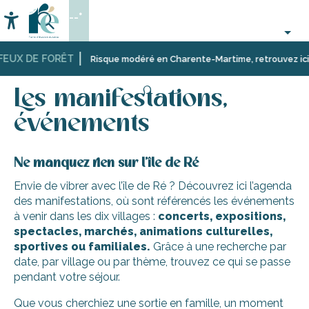
Aller
--°
au
Accessibilité
Recherche
contenu
principal
EUX DE FORÊT
Accueil
Activités,
Les manifestations, événements
Risque modéré en Charente-Martime, retrouvez ici les
loisirs,
cours
Les manifestations,
et
découverte
événements
Ne manquez rien sur l’île de Ré
Envie de vibrer avec l’île de Ré ? Découvrez ici l’agenda
des manifestations, où sont référencés les événements
à venir dans les dix villages :
concerts, expositions,
spectacles, marchés, animations culturelles,
sportives ou familiales.
Grâce à une recherche par
date, par village ou par thème, trouvez ce qui se passe
pendant votre séjour.
Que vous cherchiez une sortie en famille, un moment