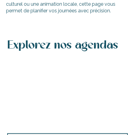
culturel ou une animation locale, cette page vous
permet de planifier vos journées avec précision.
Explorez nos agendas
Agenda des manifestations
Agenda de ce week-end
Agenda des manifestations accessibles
Agenda de cette semaine
Les marchés nocturnes
Concerts et festivals
Brocantes et vide-greniers
Animations enfants
Toutes les visites guidées