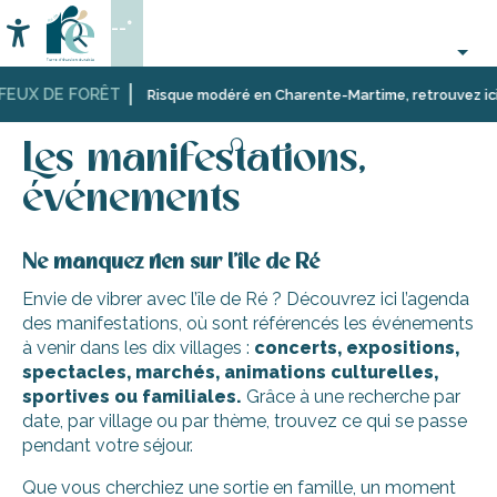
Aller
--°
au
Accessibilité
Recherche
contenu
principal
FEUX DE FORÊT
Accueil
Activités,
Les manifestations, événements
Risque modéré en Charente-Martime, retrouvez ici les
loisirs,
cours
Les manifestations,
et
découverte
événements
Ne manquez rien sur l’île de Ré
Envie de vibrer avec l’île de Ré ? Découvrez ici l’agenda
des manifestations, où sont référencés les événements
à venir dans les dix villages :
concerts, expositions,
spectacles, marchés, animations culturelles,
sportives ou familiales.
Grâce à une recherche par
date, par village ou par thème, trouvez ce qui se passe
pendant votre séjour.
Que vous cherchiez une sortie en famille, un moment