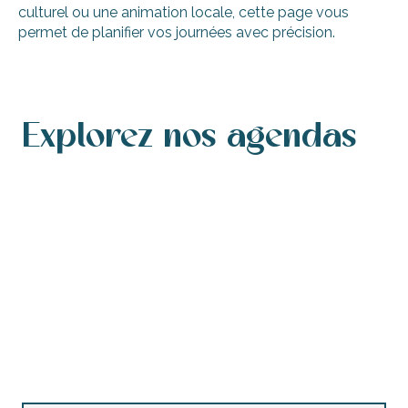
culturel ou une animation locale, cette page vous
permet de planifier vos journées avec précision.
Explorez nos agendas
Agenda des manifestations
Agenda de ce week-end
Agenda des manifestations accessibles
Agenda de cette semaine
Les marchés nocturnes
Concerts et festivals
Brocantes et vide-greniers
Animations enfants
Toutes les visites guidées