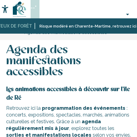
Aller
--°
au
Accessibilité
Recherche
contenu
principal
EUX DE FORÊT
Accueil
Activités,
Les
Risque modéré en Charente-Martime, retrouvez ici les
Agenda des manifestations accessibles
loisirs,
manifestations,
cours
événements
et
Agenda des
découverte
manifestations
accessibles
Les animations accessibles à découvrir sur l’île
de Ré
Retrouvez ici la
programmation des événements
:
concerts, expositions, spectacles, marchés, animations
culturelles et festives. Grâce à un
agenda
régulièrement mis à jour
, explorez toutes les
sorties et manifestations locales
selon vos envies.