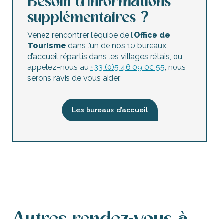
Besoin d’informations
Ateliers Ré-créations : peintre paysagiste
supplémentaires ?
Ré-créations : Tous azimuts
Sortie « Soir de Nature » - Marais de Loix
Venez rencontrer l’équipe de l’
Office de
Ré-créations : Naviguer à vue
Tourisme
dans l’un de nos 10 bureaux
Ré-créations : Aquarelle au jardin
d’accueil répartis dans les villages rétais, ou
Journées Européennes du Patrimoine à la LPO Maison du F
appelez-nous au
+33 (0)5 46 09 00 55
, nous
serons ravis de vous aider.
Les bureaux d’accueil