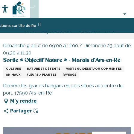
Aller
--°
au
Accessibilité
Recherche
contenu
principal
Accueil
Activités,
Les
s sur l’île de Ré
Sortie « Objectif Nature » - Marais d'Ars-en-Ré
loisirs,
manifestations,
cours
événements
et
Dimanche 9 août de 09:00 à 11:00 / Dimanche 23 août de
découverte
09:30 à 11:30
Sortie « Objectif Nature » - Marais d'Ars-en-Ré
CULTURE
NATURE ET DÉTENTE
VISITE GUIDÉE ET/OU COMMENTÉE
ANIMAUX
FLEURS / PLANTES
PAYSAGE
Derrière les grands hangars en bois situés au centre du
port, 17590 Ars-en-Ré
M'y rendre
Ajouter aux favoris
Partager