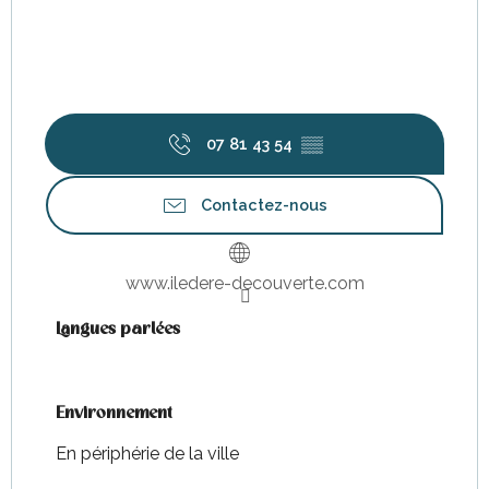
07 81 43 54
▒▒
Contactez-nous
www.iledere-decouverte.com
Langues parlées
Langues parlées
Environnement
Environnement
En périphérie de la ville