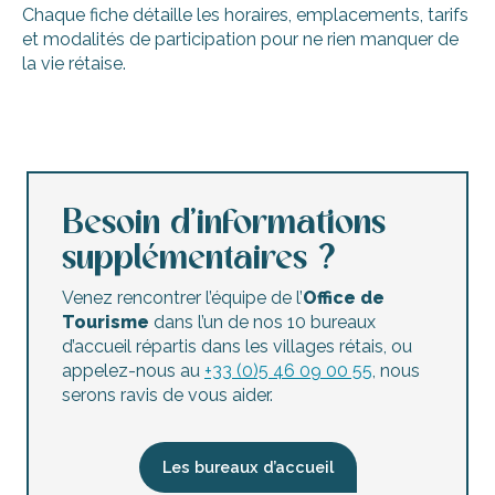
Chaque fiche détaille les horaires, emplacements, tarifs
et modalités de participation pour ne rien manquer de
la vie rétaise.
Atelier Jeune Public : Souvenir de Ré
Ciné en famille
Visite guidée de l'exploitation d'algues Aoré
Évasion sensorielle : éveil des sens au cœur des marais
Besoin d’informations
Atelier pâtisserie par l'Abeille de Ré
supplémentaires ?
Visite guidée - découverte de l'ostréiculture rétaise
Le Nouveau Cirque Zavatta
Venez rencontrer l’équipe de l’
Office de
Reconstruction de l'écluse du Creu d'chu
Tourisme
dans l’un de nos 10 bureaux
Visite d’écluses à poissons animée par l’ADEPIR
d’accueil répartis dans les villages rétais, ou
Sortie nature - Safari à marée basse
appelez-nous au
+33 (0)5 46 09 00 55
, nous
Animation Galerie des monstres en bocal
serons ravis de vous aider.
Spectacle Hyp' mersion, l'académie des Héros
Les bureaux d’accueil