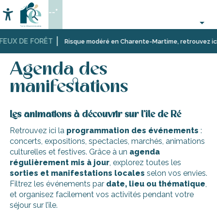
Aller
--°
au
Accessibilité
Recherche
contenu
principal
FEUX DE FORÊT
Accueil
Activités,
Les
Agenda des manifestations
Risque modéré en Charente-Martime, retrouvez ici les
loisirs,
manifestations,
cours
événements
Agenda des
et
découverte
manifestations
Les animations à découvrir sur l’île de Ré
Retrouvez ici la
programmation des événements
:
concerts, expositions, spectacles, marchés, animations
culturelles et festives. Grâce à un
agenda
régulièrement mis à jour
, explorez toutes les
sorties et manifestations locales
selon vos envies.
Filtrez les événements par
date, lieu ou thématique
,
et organisez facilement vos activités pendant votre
séjour sur l’île.