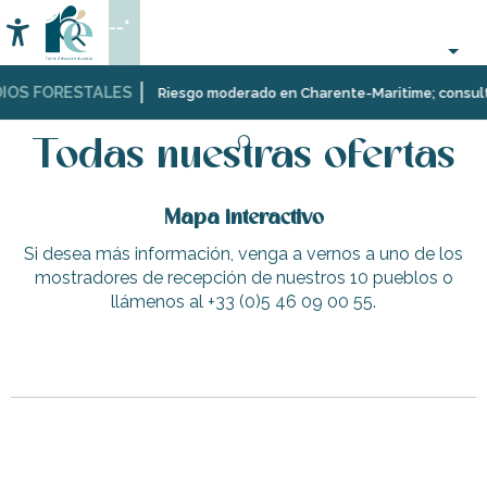
Aller
--°
au
Accessibilité
Buscar
contenu
principal
IOS FORESTALES
Página Web
Todas nuestras ofertas
Riesgo moderado en Charente-Maritime; consulta a
Todas nuestras ofertas
Mapa interactivo
Si desea más información, venga a vernos a uno de los
mostradores de recepción de nuestros 10 pueblos o
llámenos al +33 (0)5 46 09 00 55.
Área de picnic de Goisil
Clases particulares de e-foil en Les Portes-en-Ré
Villa Capri
Camping La Plage
Bucle ciclista gastronómico - Norte