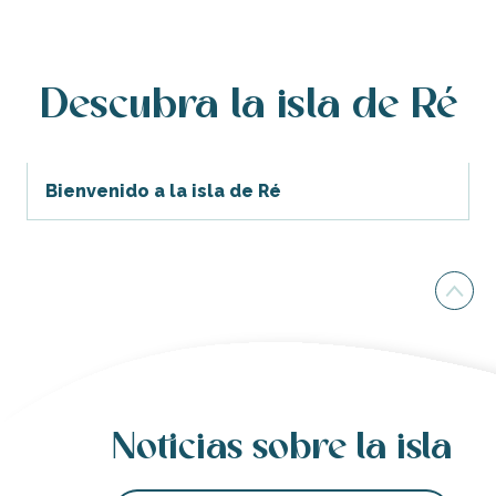
Handi-bikes: silla de ruedas tirada por una bicicleta eléctr
SPA de l'Océan
Tiovivo Baudu
Aseos - Playa Pas des Bœufs
Descubra la isla de Ré
Juego de escape : Cazador de tesoros
Villa Phénix
Nicolas Pouzet
Bienvenido a la isla de Ré
Noticias sobre la isla