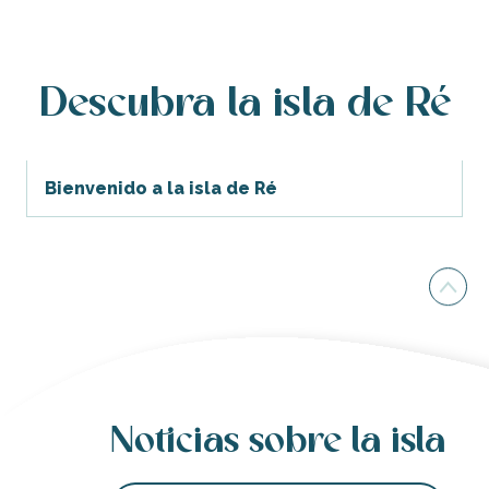
Henry Catherine
Aparcamiento para bicicletas - Playa del Peu Ragot
Marcha nórdica
Plaud Edith
Descubra la isla de Ré
Parking rue des bois
Museo Maison du Fier: exposición sobre la biodiversidad de
Le Bateau Phare - Cuchillos de arte y colección
Bienvenido a la isla de Ré
Noticias sobre la isla