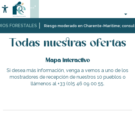
Aller
--°
au
Accessibilité
Buscar
contenu
principal
IOS FORESTALES
Página Web
Todas nuestras ofertas
Riesgo moderado en Charente-Maritime; consulta a
Todas nuestras ofertas
Mapa interactivo
Si desea más información, venga a vernos a uno de los
mostradores de recepción de nuestros 10 pueblos o
llámenos al +33 (0)5 46 09 00 55.
Les Copains Bâbord
L'Abeille de Ré
Les maisons de l'Olivette - 23
La Patache
Paseo accesible en Saint-Clément-des-Baleines