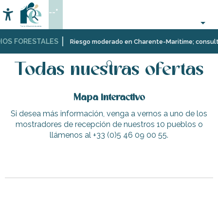
Aller
--°
au
Accessibilité
Buscar
contenu
principal
IOS FORESTALES
Página Web
Todas nuestras ofertas
Riesgo moderado en Charente-Maritime; consulta a
Todas nuestras ofertas
Mapa interactivo
Si desea más información, venga a vernos a uno de los
mostradores de recepción de nuestros 10 pueblos o
llámenos al +33 (0)5 46 09 00 55.
Camping Homair La Côte Sauvage
Pase sus vacaciones cerca de la naturaleza en una carava
Vente de vélos par 1+ cycles
Supermercado U Express - Rivedoux-Plage
Aparcamiento Vauban