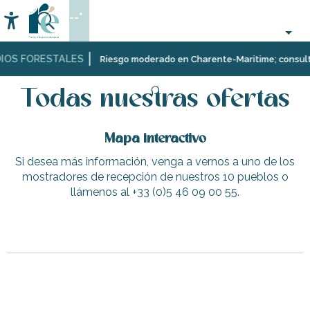
Aller
--°
au
Accessibilité
Buscar
contenu
principal
IOS FORESTALES
Página Web
Todas nuestras ofertas
Riesgo moderado en Charente-Maritime; consulta a
Todas nuestras ofertas
Mapa interactivo
Si desea más información, venga a vernos a uno de los
mostradores de recepción de nuestros 10 pueblos o
llámenos al +33 (0)5 46 09 00 55.
Le Gabriel
Galería Philippe Deschamps
Alves
Le Dret Gilles - Maison du Phare
Curso de Moussaillon por Ile de Ré Voile en Loix