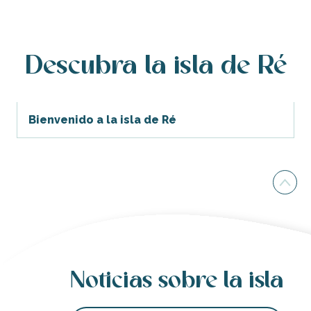
Caprice
Faro de Baleines - El museo y la antigua torre
Área recreativa de Ventoux
Agencia de viajes Ré'Vasion
Descubra la isla de Ré
Le Pressing de l'Ile
APE L'ile aux étoiles
Vacances à la mer
Bienvenido a la isla de Ré
Noticias sobre la isla