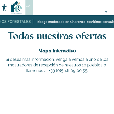
Aller
--°
au
Accessibilité
Buscar
contenu
principal
IOS FORESTALES
Página Web
Todas nuestras ofertas
Riesgo moderado en Charente-Maritime; consulta a
Todas nuestras ofertas
Mapa interactivo
Si desea más información, venga a vernos a uno de los
mostradores de recepción de nuestros 10 pueblos o
llámenos al +33 (0)5 46 09 00 55.
Playa de la Marielle
Parking de la Base Nautique
Iglesia de Notre-Dame-de-Lourdes
Asociación de corredores de la isla de Ré: Run in Ré
Clases de barre fitness para mayores y locales en La Flot