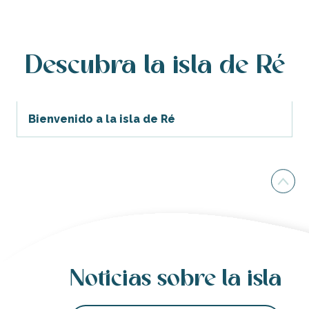
Masajes del mundo, por Laëtitia
Aparcamiento de bicicletas - Trousse Chemise
Belles en Ré
Le Manège en Chanteur de Donin (El tiovivo cantante de 
Descubra la isla de Ré
Aparcamiento de bicicletas - La redoute
Aparcamiento del Goisil
Vergez Danièle
Bienvenido a la isla de Ré
Noticias sobre la isla