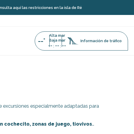
 aquí las restricciones en la isla de Ré
Alta mar
--°
Baja mar
Información de tráfico
--
--
--
:
:
is
 de excursiones especialmente adaptadas para
 cochecito, zonas de juego, tiovivos
…