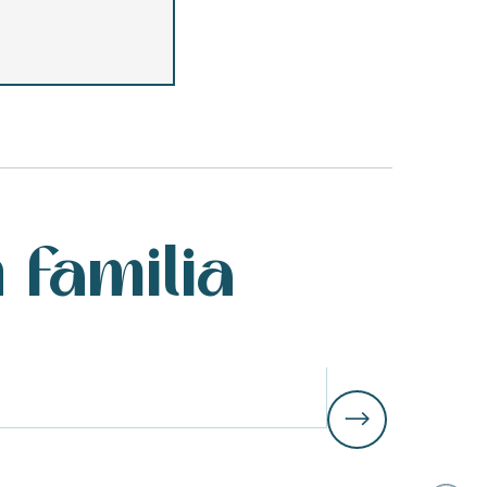
 familia
Para adolesc