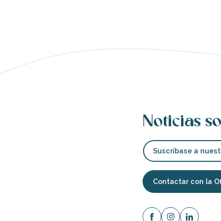
nas
 Ré:
Noticias so
ento
Suscríbase a nuest
Contactar con la O