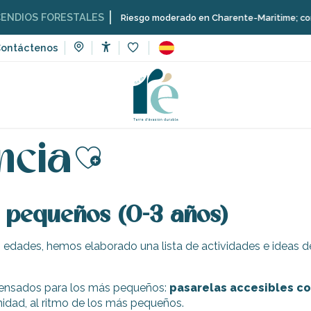
DIOS FORESTALES
Riesgo moderado en Charente-Maritime; consulta
ontáctenos
Accessibilité
Voir les favoris
esviación en familia
Primera infancia
ncia
Ajouter aux favor
 pequeños (0-3 años)
s edades, hemos elaborado una lista de actividades e ideas
pensados para los más pequeños:
pasarelas accesibles con
dad, al ritmo de los más pequeños.