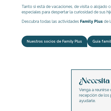
Tanto si está de vacaciones, de visita o alojado
Flotte
especiales para despertar la curiosidad de sus hi
 Portes-en-Ré
x
Descubra todas las actividades
Family Plus
de l
edoux-Plage
nt-Martin-de-Ré
nte-Marie-de-Ré
Nuestros socios de Family Plus
Guía famil
indible
Balade en poussette à Saint-Clément-des-Baleines
Área de juegos 0 - 6 años - Frente del mar
Paseo en poni a partir de 18 meses por las caballerizas d
Taller de aprendizaje musical temprano
¿Necesit
Paseo en cochecito por La Couarde-sur-Mer
Zona de juegos Ayuntamiento
Venga a reunirse
Zona de juegos - Parc de la Barbette
recepción de los 
ayudarle.