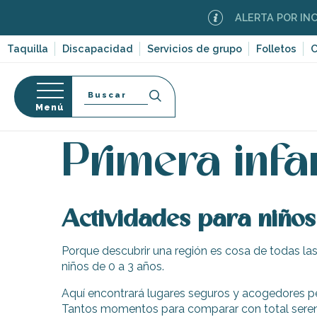
Aller
ALERTA POR INCEN
au
contenu
Taquilla
Discapacidad
Servicios de grupo
Folletos
C
principal
Buscar
Menú
Página Web
Organización – Actividades y Ocio
D
so
Primera infa
Actividades para niños
-en-Ré
Bois-Plage-en-
Porque descubrir una región es cosa de todas la
niños de 0 a 3 años.
nt-Clément-
leines
Aquí encontrará lugares seguros y acogedores 
Couarde-sur-
Tantos momentos para comparar con total sereni