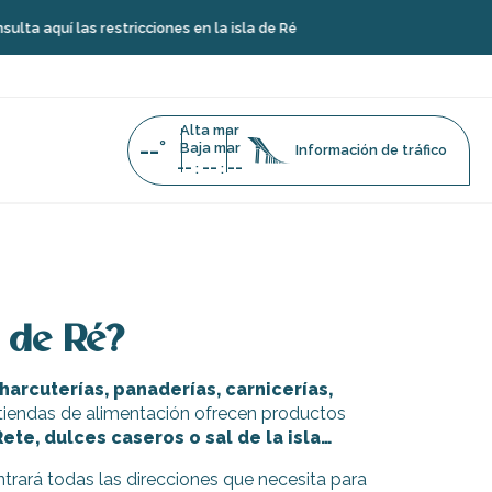
aquí las restricciones en la isla de Ré
Alta mar
--°
Baja mar
Información de tráfico
--
--
--
:
:
a de Ré?
rcuterías, panaderías, carnicerías,
s tiendas de alimentación ofrecen productos
Rete, dulces caseros o sal de la isla…
trará todas las direcciones que necesita para