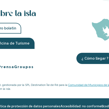
bre la isla
ro boletín
ficina de Turisme
¿ Cómo llegar ?
Prensa
Groupos
é, gestionada por la SPL Destination Île de Ré para la
Comunidad de Municipios de la
 la isla.
ítica de protección de datos personales
Accesibilidad: no conforme
Ecod