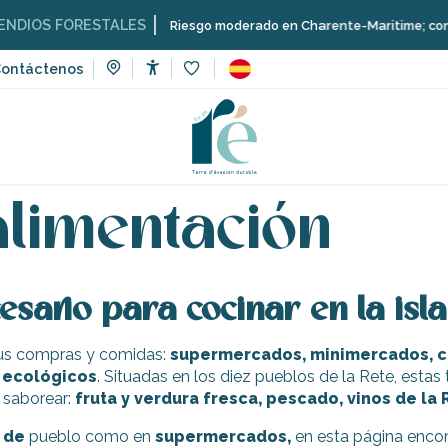
IOS FORESTALES
Riesgo moderado en Charente-Maritime; consulta 
ontáctenos
Accessibilité
Voir les favoris
ón y productores
Tiendas de alimentación
alimentación
sario para cocinar en la isl
 sus compras y comidas:
supermercados, minimercados, cha
s ecológicos
. Situadas en los diez pueblos de la Rete, esta
 saborear:
fruta y verdura fresca, pescado, vinos de la 
 de
pueblo como en
supermercados,
en esta página encon