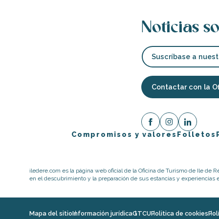
nas
Noticias so
 Ré:
ento
Suscríbase a nuest
Contactar con la O
Compromisos y valores
Folletos
iledere.com es la página web oficial de la Oficina de Turismo de Ile de R
en el descubrimiento y la preparación de sus estancias y experiencias en
Mapa del sitio
Información jurídica
GTCU
Politica de cookies
Pol