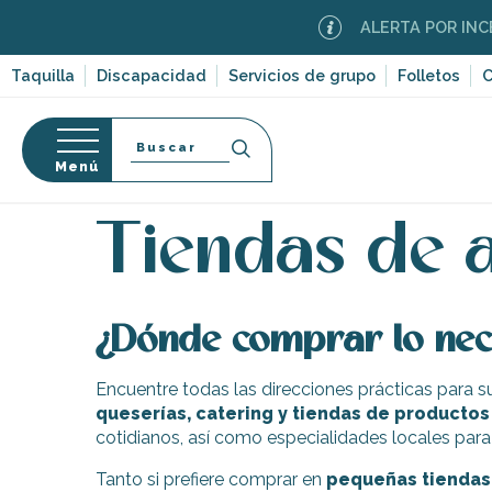
Aller
ALERTA POR INCEND
au
contenu
Taquilla
Discapacidad
Servicios de grupo
Folletos
C
principal
Buscar
Menú
Página Web
Comer fuera
Tiendas de alimentaci
so
Tiendas de 
¿Dónde comprar lo nece
-en-Ré
Bois-Plage-en-
Encuentre todas las direcciones prácticas para
queserías, catering y tiendas de producto
nt-Clément-
cotidianos, así como especialidades locales para
leines
Couarde-sur-
Tanto si prefiere comprar en
pequeñas tiendas