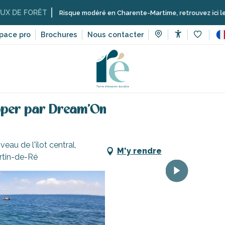
RÊT
Risque modéré en Charente-Martime, retrouvez ici les restrictions
pace pro
Brochures
Nous contacter
Accessibilit
Voir les 
ices
Commerces et artisans de l’île de Ré
Location de cata
ipper par Dream'On
au de l'îlot central,
M'y rendre
artin-de-Ré