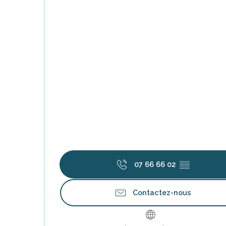
07 66 66 02
▒▒
Contactez-nous
s
ns