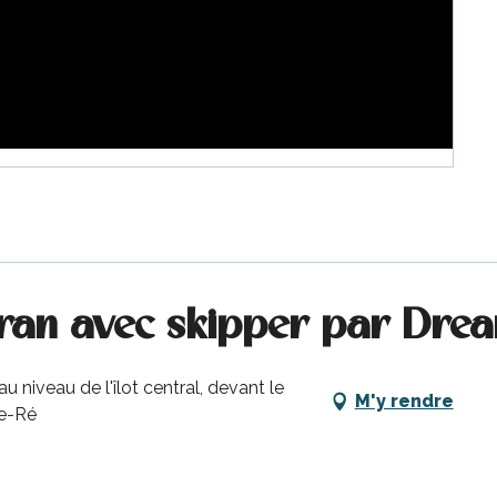
aran avec skipper par Dre
niveau de l'îlot central, devant le
M'y rendre
de-Ré