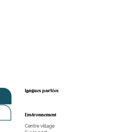
Langues parlées
Langues parlées
Environnement
Environnement
Centre village