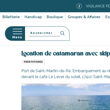
Aller
VIGILANCE FEUX DE FO
au
contenu
Billetterie
Handicap
Boutique
Groupes & Affaires
Es
principal
Recherche
Menu
Accueil
S’informer
Commerces, shopping et serv
Location de catamaran avec sk
s
PRESTATAIRES
Port de Saint-Martin-de-Ré, Embarquement au nive
devant le café Le Lever du soleil, 17410 Saint-M