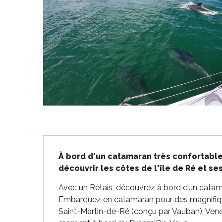
-en-Ré
Bois-Plage-en-
nt-Clément-
aleines
Description
Couarde-sur-
À bord d'un catamaran très confortable
découvrir les côtes de l'île de Ré et se
Flotte
Avec un Rétais, découvrez à bord d’un catamara
 Portes-en-Ré
Embarquez en catamaran pour des magnifiqu
x
Saint-Martin-de-Ré (conçu par Vauban). Venez
edoux-Plage