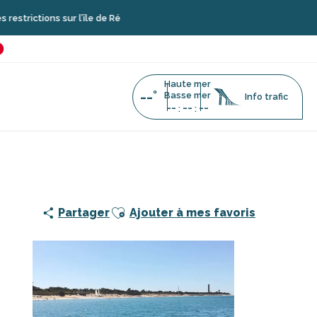
 sur l’île de Ré
é
favoris
Haute mer
--°
Basse mer
Info trafic
--
--
--
:
:
maran avec skipper par Dream'On
Ajouter aux favoris
Partager
Ajouter à mes favoris