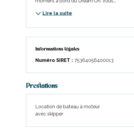
moment à bord du Dream'On. Vous...
nt-Martin-de-Ré
nte-Marie-de-Ré
Lire la suite
Informations légales
Informations légales
Numéro SIRET :
75364056400013
Prestations
Location de bateau à moteur
avec skipper