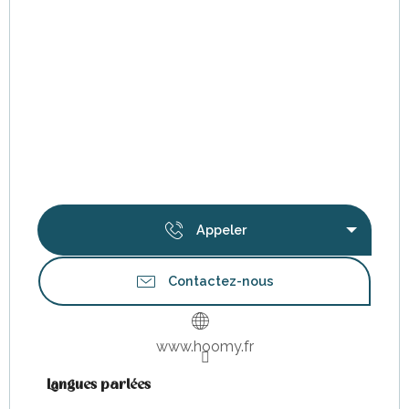
Appeler
Contactez-nous
www.hoomy.fr
Langues parlées
Langues parlées