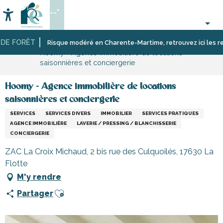
Aller
--°
au
Accessibilité
Recherche
contenu
principal
E FORÊT
Accueil
S’informer
Commerces,
Commerces
Risque modéré en Charente-Martime, retrouvez ici les restric
Hoomy - Agence immobilière de locations
shopping
et
saisonnières et conciergerie
et
artisans
services
de
l’île
Hoomy - Agence immobilière de locations
de
saisonnières et conciergerie
Ré
SERVICES
SERVICES DIVERS
IMMOBILIER
SERVICES PRATIQUES
AGENCE IMMOBILIÈRE
LAVERIE / PRESSING / BLANCHISSERIE
CONCIERGERIE
ZAC La Croix Michaud, 2 bis rue des Culquoilés, 17630 La
Flotte
M'y rendre
Ajouter aux favoris
Partager