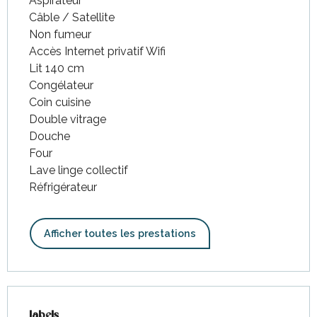
Aspirateur
Câble / Satellite
Non fumeur
Accès Internet privatif Wifi
Lit 140 cm
Congélateur
Coin cuisine
Double vitrage
Douche
Four
Lave linge collectif
Réfrigérateur
Afficher toutes les prestations
Offres de prestations
Labels
Labels