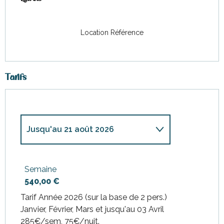
Location Référence
Tarifs
Jusqu'au
21 août 2026
Du
31 mars 2026
au
12 juin
2026
Semaine
540,00 €
Du
13 juin 2026
au
26 juin
2026
Tarif Année 2026 (sur la base de 2 pers.)
Janvier, Février, Mars et jusqu'au 03 Avril
Du
27 juin 2026
au
10 juillet
2026
285€/sem, 75€/nuit.