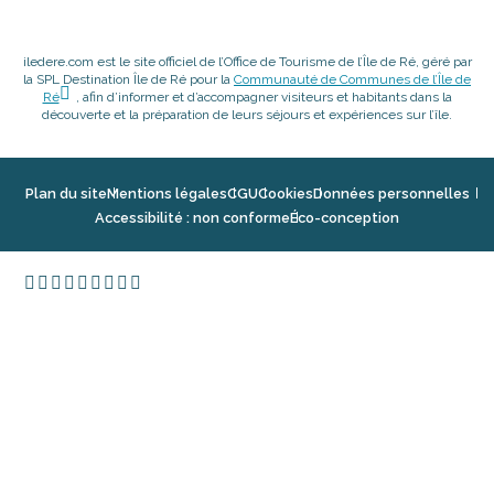
iledere.com est le site officiel de l’Office de Tourisme de l’Île de Ré, géré par
la SPL Destination Île de Ré pour la
Communauté de Communes de l’Île de
Ré
, afin d’informer et d’accompagner visiteurs et habitants dans la
découverte et la préparation de leurs séjours et expériences sur l’île.
Plan du site
Mentions légales
CGU
Cookies
Données personnelles
Accessibilité : non conforme
Éco-conception