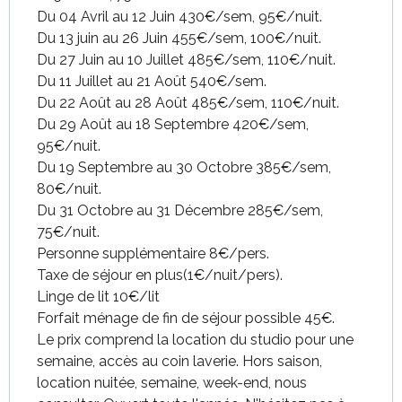
Du 04 Avril au 12 Juin 430€/sem, 95€/nuit.
Du
22 août 2026
au
28 août
Du 13 juin au 26 Juin 455€/sem, 100€/nuit.
2026
Du 27 Juin au 10 Juillet 485€/sem, 110€/nuit.
Du 11 Juillet au 21 Août 540€/sem.
Du
29 août 2026
au
18
septembre 2026
Du 22 Août au 28 Août 485€/sem, 110€/nuit.
Du 29 Août au 18 Septembre 420€/sem,
Du
19 septembre 2026
au
30
95€/nuit.
octobre 2026
Du 19 Septembre au 30 Octobre 385€/sem,
Du
31 octobre 2026
au
31
80€/nuit.
décembre 2026
Du 31 Octobre au 31 Décembre 285€/sem,
75€/nuit.
Personne supplémentaire 8€/pers.
Taxe de séjour en plus(1€/nuit/pers).
Linge de lit 10€/lit
Forfait ménage de fin de séjour possible 45€.
Le prix comprend la location du studio pour une
semaine, accès au coin laverie. Hors saison,
location nuitée, semaine, week-end, nous