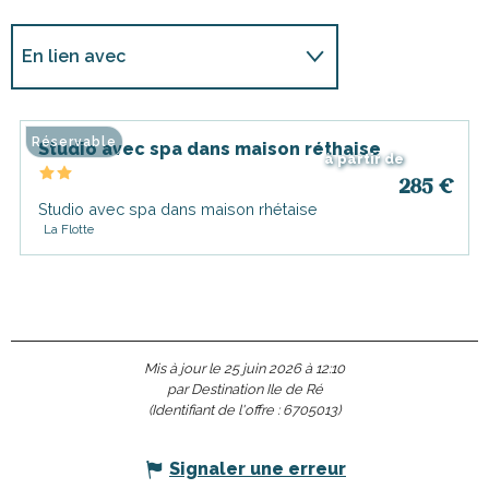
En lien avec
Sur place
Réservable
Studio avec spa dans maison réthaise
à partir de
285
€
Studio avec spa dans maison rhétaise
La Flotte
Mis à jour le 25 juin 2026 à 12:10
par Destination Ile de Ré
(Identifiant de l'offre :
6705013
)
Signaler une erreur