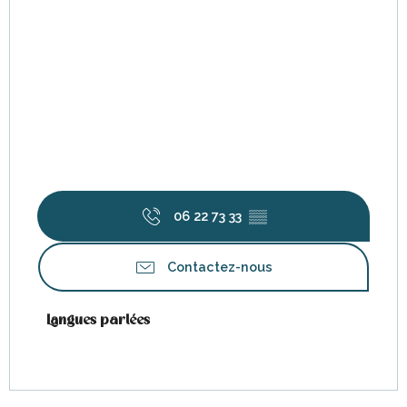
06 22 73 33
▒▒
Contactez-nous
Langues parlées
Langues parlées