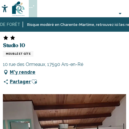
Aller
--°
au
Accessibilité
Recherche
contenu
principal
 FORÊT
Accueil
Séjourner
Hébergements
Locations
Studio 10
Risque modéré en Charente-Martime, retrouvez ici les restric
sur
meublées
l’île
de
de
tourisme
Studio 10
Ré
sur
l’île
MEUBLÉ ET GÎTE
de
10 rue des Ormeaux, 17590 Ars-en-Ré
Ré
M'y rendre
Ajouter aux favoris
Partager