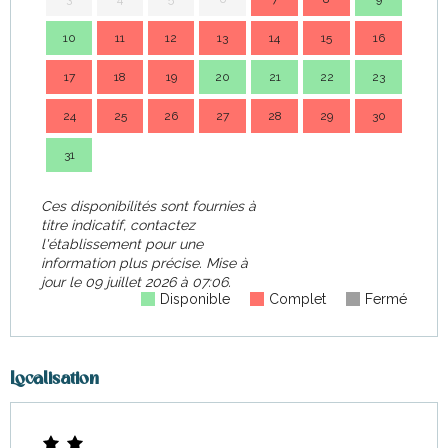
10
11
12
13
14
15
16
14
17
18
19
20
21
22
23
21
24
25
26
27
28
29
30
28
31
Ces disponibilités sont fournies à
titre indicatif, contactez
l'établissement pour une
information plus précise.
Mise à
jour le
09 juillet 2026 à 07:06.
Disponible
Complet
Fermé
Localisation