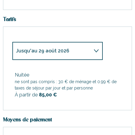
Tarifs
Jusqu'au
29 août 2026
Du
4 avril 2026
au
4 juillet
2026
Nuitée
ne sont pas compris : 30 € de ménage et 0.99 € de
Du
30 août 2026
au
24
octobre 2026
taxes de séjour par jour et par personne
À partir de
85,00 €
Moyens de paiement