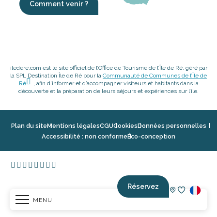
Comment venir ?
iledere.com est le site officiel de l’Office de Tourisme de l’Île de Ré, géré par
la SPL Destination Île de Ré pour la
Communauté de Communes de l’Île de
Ré
, afin d’informer et d’accompagner visiteurs et habitants dans la
découverte et la préparation de leurs séjours et expériences sur l’île.
Plan du site
Mentions légales
CGU
Cookies
Données personnelles
Accessibilité : non conforme
Éco-conception
Réservez
MENU
Voir les fav