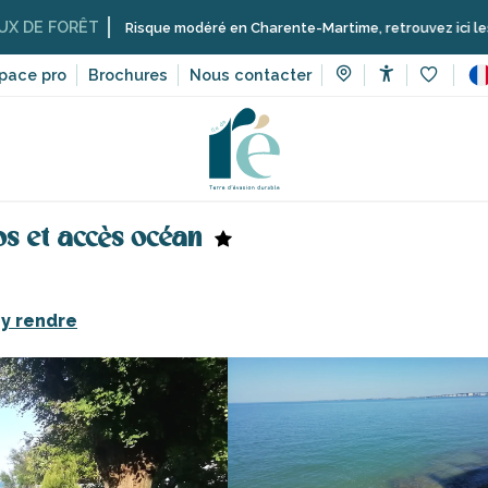
ÊT
Risque modéré en Charente-Martime, retrouvez ici les restrictions 
pace pro
Brochures
Nous contacter
Accessibilit
Voir les 
Locations meublées de tourisme sur l’île de Ré
Sofolilen – 
os et accès océan
y rendre