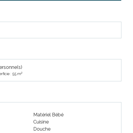
ersonne(s)
2
rficie : 55 m
Matériel Bébé
Cuisine
Douche