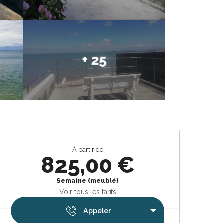
+ 25
Ouverture et coordonnées
À partir de
825,00 €
Semaine (meublé)
Voir tous les tarifs
Appeler