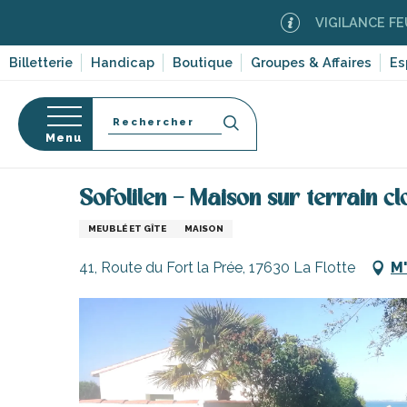
Aller
VIGILANCE FEUX DE FOR
au
contenu
Billetterie
Handicap
Boutique
Groupes & Affaires
Es
principal
Recherche
Menu
Accueil
Séjourner sur l’île de Ré
Hébergements
Sofolilen – Maison sur terrain cl
s
MEUBLÉ ET GÎTE
MAISON
41, Route du Fort la Prée, 17630 La Flotte
M'