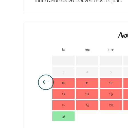
Toute l'année 2026 - Ouvert tous les jours
Ao
lu
ma
me
3
4
5
10
11
12
17
18
19
24
25
26
31