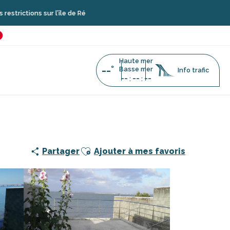
sur l’île de Ré
é
favoris
Haute mer
--°
Basse mer
Info trafic
--
--
--
:
:
Maison sur terrain clos et accès océan
Ajouter aux favoris
Partager
Ajouter à mes favoris