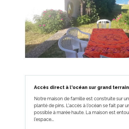
-en-Ré
Bois-Plage-en-
nt-Clément-
Description
aleines
Accès direct à l'océan sur grand terrain
Couarde-sur-
Notre maison de famille est construite sur un 
Flotte
planté de pins. L'accès à l'océan se fait par u
 Portes-en-Ré
possible à marée haute. La maison est entour
x
l'espace...
edoux-Plage