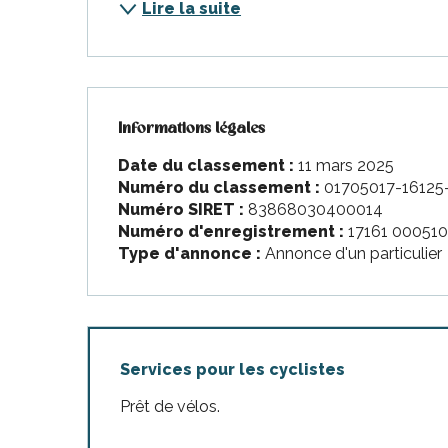
nt-Martin-de-Ré
Lire la suite
nte-Marie-de-Ré
Informations légales
Informations légales
Date du classement :
11 mars 2025
Numéro du classement :
01705017-16125
Numéro SIRET :
83868030400014
Numéro d'enregistrement :
17161 000510
Type d'annonce :
Annonce d'un particulier
Services pour les cyclistes
Prêt de vélos.