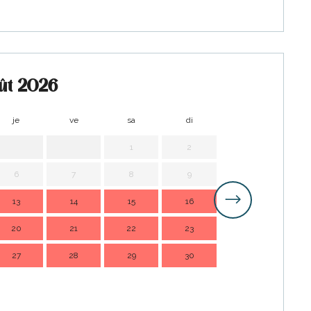
ût 2026
je
ve
sa
di
lu
m
1
2
1
6
7
8
9
7
13
14
15
16
14
1
20
21
22
23
21
2
27
28
29
30
28
2