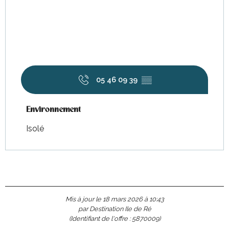
05 46 09 39
▒▒
Environnement
Environnement
Isolé
Mis à jour le 18 mars 2026 à 10:43
par Destination Ile de Ré
(Identifiant de l'offre :
5870009
)