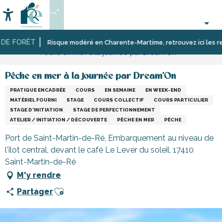
Aller
--°
au
Accessibilité
Recherche
contenu
principal
E FORÊT
Accueil
Activités,
Risque modéré en Charente-Martime, retrouvez ici les restric
Pêche en mer à la journée par Dream'On
loisirs,
cours
et
Pêche en mer à la journée par Dream'On
découverte
PRATIQUE ENCADRÉE
COURS
EN SEMAINE
EN WEEK-END
MATÉRIEL FOURNI
STAGE
COURS COLLECTIF
COURS PARTICULIER
STAGE D'INITIATION
STAGE DE PERFECTIONNEMENT
ATELIER / INITIATION / DÉCOUVERTE
PÊCHE EN MER
PÊCHE
Port de Saint-Martin-de-Ré, Embarquement au niveau de
l'îlot central, devant le café Le Lever du soleil, 17410
Saint-Martin-de-Ré
M'y rendre
Ajouter aux favoris
Partager