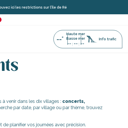
ci les restrictions sur l’île de Ré
é
favoris
Haute mer
--°
Basse mer
Info trafic
--
--
--
:
:
nts
à venir dans les dix villages :
concerts,
erche par date, par village ou par thème, trouvez
de planifier vos journées avec précision.