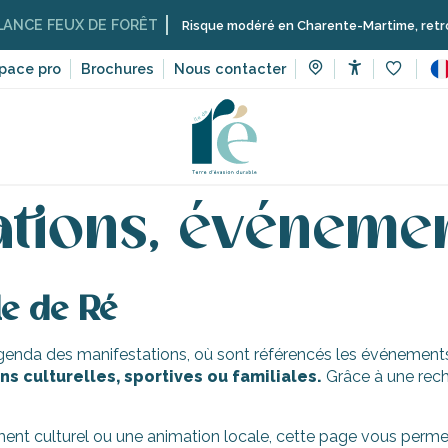
NCE FEUX DE FORÊT
Risque modéré en Charente-Martime, retrouvez i
pace pro
Brochures
Nous contacter
Accessibilit
Voir les 
 manifestations, événements
ations, événeme
le de Ré
’agenda des manifestations, où sont référencés les événements 
s culturelles, sportives ou familiales.
Grâce à une rech
ent culturel ou une animation locale, cette page vous permet 