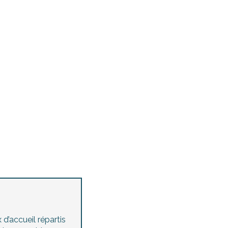
Agenda des manifestations
accessibles
Concerts et festivals
Toutes les visites guidées
d’accueil répartis