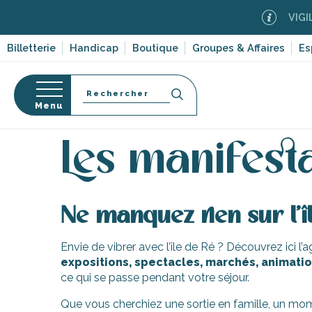
Aller
VIGILA
au
contenu
Billetterie
Handicap
Boutique
Groupes & Affaires
Es
principal
Recherche
Menu
Accueil
Activités, loisirs, cours et découverte
Les
Les manifest
s
Ne manquez rien sur l’î
Envie de vibrer avec l’île de Ré ? Découvrez ici l
expositions, spectacles, marchés, animation
ce qui se passe pendant votre séjour.
-en-Ré
Bois-Plage-en-
Que vous cherchiez une sortie en famille, un mom