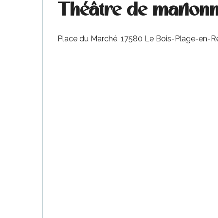
Théâtre de marionne
Place du Marché, 17580 Le Bois-Plage-en-R
urnables
erver
ne
site
idée