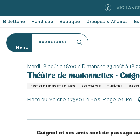
Aller
VIGILANCE FEUX
au
contenu
Billetterie
Handicap
Boutique
Groupes & Affaires
Es
principal
Recherche
Menu
Accueil
Activités, loisirs, cours et découverte
Les
Mardi 18 août à 18:00 / Dimanche 23 août à 18:0
s
Théâtre de marionnettes - Guign
DISTRACTIONS ET LOISIRS
SPECTACLE
THÉÂTRE
MARIO
Place du Marché, 17580 Le Bois-Plage-en-Ré
Description
Guignol et ses amis sont de passage au