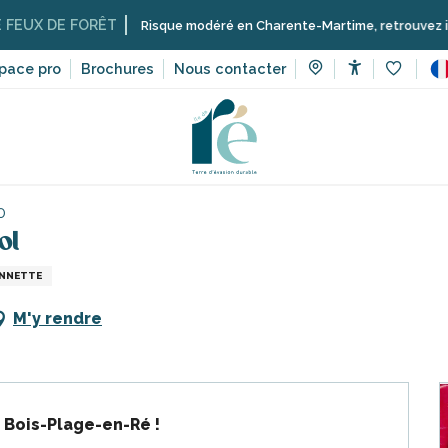
 DE FORÊT
Risque modéré en Charente-Martime, retrouvez ici les res
pace pro
Brochures
Nous contacter
Accessibilit
Voir les 
 manifestations, événements
Théâtre de marionnettes - Guigno
0
ol
NNETTE
M'y rendre
 Bois-Plage-en-Ré !