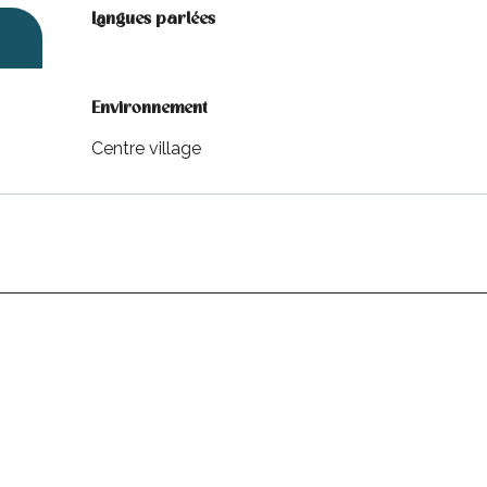
Langues parlées
Langues parlées
Environnement
Environnement
Centre village