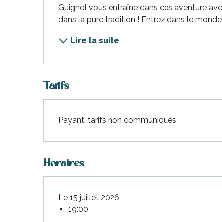
Guignol vous entraîne dans ces aventure avec
dans la pure tradition ! Entrez dans le mon
-en-Ré
Lire la suite
Bois-Plage-en-
nt-Clément-
aleines
Tarifs
Couarde-sur-
Flotte
Payant, tarifs non communiqués
 Portes-en-Ré
x
edoux-Plage
nt-Martin-de-Ré
Horaires
nte-Marie-de-Ré
Le 15 juillet 2026
19:00