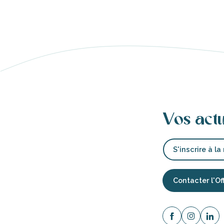
s
ns
ents
les
Vos act
S'inscrire à la
tion
Contacter l'Of