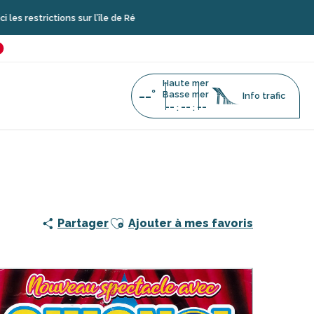
trictions sur l’île de Ré
é
favoris
Haute mer
--°
Basse mer
Info trafic
--
--
--
:
:
l
Ajouter aux favoris
Partager
Ajouter à mes favoris