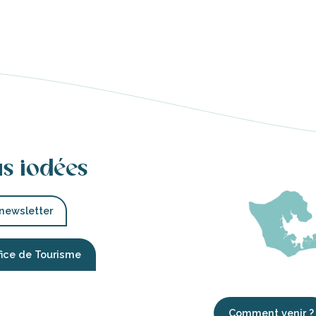
us iodées
 newsletter
fice de Tourisme
Comment venir ?