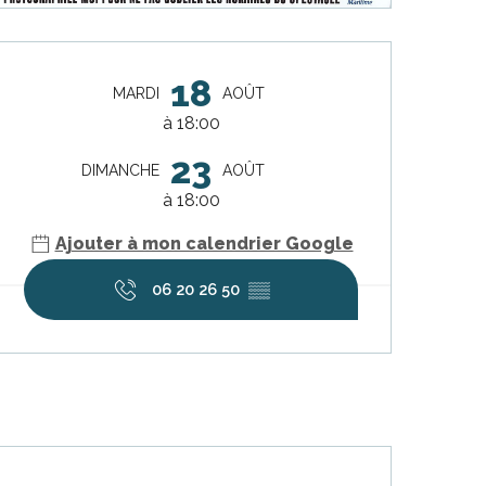
Ouverture et coordonnées
18
MARDI
AOÛT
à 18:00
23
DIMANCHE
AOÛT
à 18:00
Ajouter à mon calendrier Google
06 20 26 50
▒▒