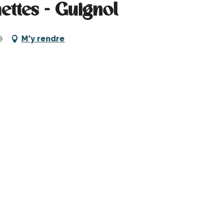
ttes - Guignol
é
M'y rendre