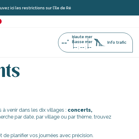
i les restrictions sur l’île de Ré
é
favoris
Haute mer
--°
Basse mer
Info trafic
--
--
--
:
:
nts
à venir dans les dix villages :
concerts,
erche par date, par village ou par thème, trouvez
de planifier vos journées avec précision.