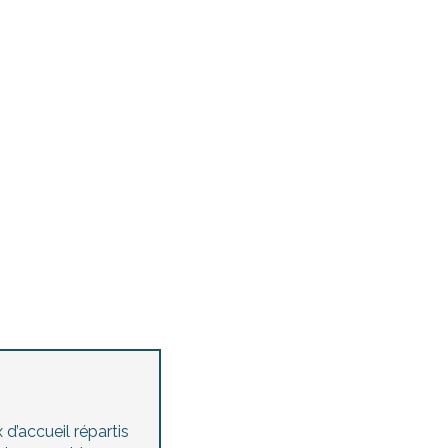
Agenda des manifestations
accessibles
Concerts et festivals
Toutes les visites guidées
d’accueil répartis