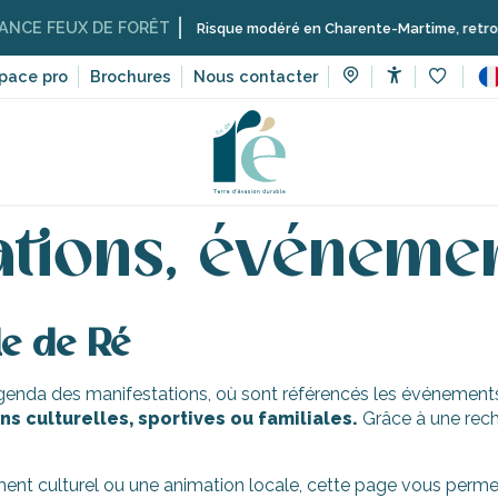
CE FEUX DE FORÊT
Risque modéré en Charente-Martime, retrouvez ic
pace pro
Brochures
Nous contacter
Accessibilit
Voir les 
 manifestations, événements
ations, événeme
le de Ré
’agenda des manifestations, où sont référencés les événements 
s culturelles, sportives ou familiales.
Grâce à une rech
ent culturel ou une animation locale, cette page vous permet 