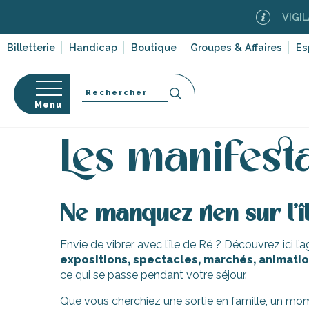
Aller
VIGILAN
au
contenu
Billetterie
Handicap
Boutique
Groupes & Affaires
Es
principal
Recherche
Menu
Accueil
Activités, loisirs, cours et découverte
Les
Les manifest
s
Ne manquez rien sur l’î
Envie de vibrer avec l’île de Ré ? Découvrez ici l
expositions, spectacles, marchés, animation
ce qui se passe pendant votre séjour.
-en-Ré
Bois-Plage-en-
Que vous cherchiez une sortie en famille, un mom