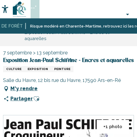
Aller
--°
au
Accessibilité
Recherche
contenu
principal
E FORÊT
Accueil
Activités,
Les
Risque modéré en Charente-Martime, retrouvez ici les restri
Exposition Jean-Paul Schifrine - Encres et
loisirs,
manifestations,
aquarelles
cours
événements
et
découverte
7 septembre > 13 septembre
Exposition Jean-Paul Schifrine - Encres et aquarelles
CULTURE
EXPOSITION
PEINTURE
Salle du Havre, 12 bis rue du Havre, 17590 Ars-en-Ré
M'y rendre
Ajouter aux favoris
Partager
+1 photo