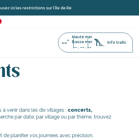
i les restrictions sur l’île de Ré
é
favoris
Haute mer
--°
Basse mer
Info trafic
--
--
--
:
:
nts
à venir dans les dix villages :
concerts,
erche par date, par village ou par thème, trouvez
de planifier vos journées avec précision.