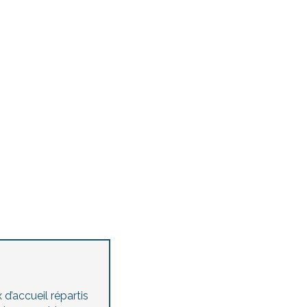
Agenda des manifestations
accessibles
Concerts et festivals
Toutes les visites guidées
d’accueil répartis