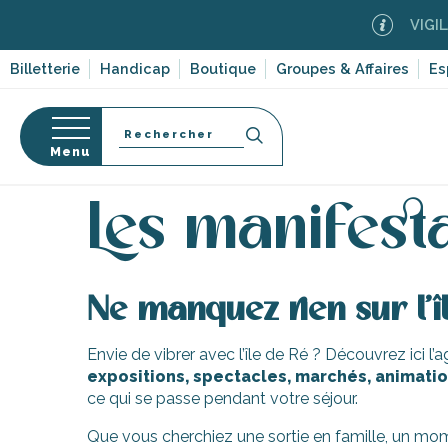
Aller
VIGILAN
au
contenu
Billetterie
Handicap
Boutique
Groupes & Affaires
Es
principal
Recherche
Menu
Accueil
Activités, loisirs, cours et découverte
Les
Les manifest
s
Ne manquez rien sur l’î
Envie de vibrer avec l’île de Ré ? Découvrez ici l
expositions, spectacles, marchés, animation
ce qui se passe pendant votre séjour.
-en-Ré
Bois-Plage-en-
Que vous cherchiez une sortie en famille, un mom