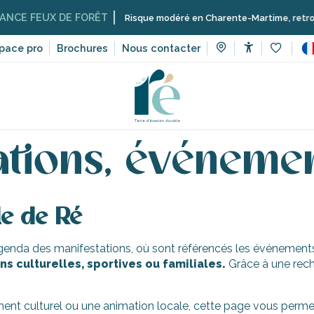
CE FEUX DE FORÊT
Risque modéré en Charente-Martime, retrouvez ic
pace pro
Brochures
Nous contacter
Accessibilit
Voir les 
 manifestations, événements
ations, événeme
le de Ré
’agenda des manifestations, où sont référencés les événements 
s culturelles, sportives ou familiales.
Grâce à une rech
ent culturel ou une animation locale, cette page vous permet 