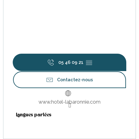
05 46 09 21
▒▒
Contactez-nous
www.hotel-labaronnie.com
Langues parlées
Langues parlées