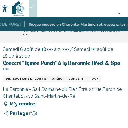
Aller
--°
au
Accessibilité
Recherche
contenu
principal
DE FORÊT
Accueil
Activités,
Les
Risque modéré en Charente-Martime, retrouvez ici les restri
Concert " Lemon Punch" à La Baronnie Hôtel & Spa
loisirs,
manifestations,
****
cours
événements
et
découverte
Samedi 8 août de 18:00 à 21:00 / Samedi 15 août de
18:00 à 21:00
Concert " Lemon Punch" à La Baronnie Hôtel & Spa
****
DISTRACTIONS ET LOISIRS
APÉRO
CONCERT
ROCK
La Baronnie - Sarl Domaine du Bien Être, 21 rue Baron de
Chantal, 17410 Saint-Martin-de-Ré
M'y rendre
Ajouter aux favoris
Partager