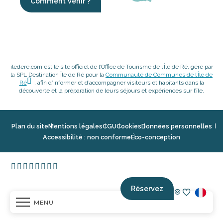
Comment venir ?
iledere.com est le site officiel de l’Office de Tourisme de l’Île de Ré, géré par
la SPL Destination Île de Ré pour la
Communauté de Communes de l’Île de
Ré
, afin d’informer et d’accompagner visiteurs et habitants dans la
découverte et la préparation de leurs séjours et expériences sur l’île.
Plan du site
Mentions légales
CGU
Cookies
Données personnelles
Accessibilité : non conforme
Éco-conception
Réservez
MENU
Voir les fav