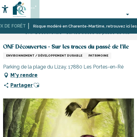
Aller
--°
au
Accessibilité
Recherche
contenu
principal
 DE FORÊT
Accueil
Activités,
Activités
Risque modéré en Charente-Martime, retrouvez ici les rest
ONF Découvertes - Sur les traces du passé de l'île
loisirs,
culturelles
cours
et
ONF Découvertes - Sur les traces du passé de l'île
découverte
ENVIRONNEMENT / DÉVELOPPEMENT DURABLE
PATRIMOINE
Parking de la plage du Lizay, 17880 Les Portes-en-Ré
M'y rendre
Ajouter aux favoris
Partager