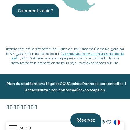
Comment venir ?
iledere.com est le site officiel de l’Office de Tourisme de l’Île de Ré, géré par
la SPL Destination Île de Ré pour la
Communauté de Communes de l’Île de
Ré
, afin d’informer et d’accompagner visiteurs et habitants dans la
découverte et la préparation de leurs séjours et expériences sur l’île.
Plan du site
Mentions légales
CGU
Cookies
Données personnelles
Accessibilité : non conforme
Éco-conception
Réservez
MENU
Voir les fav