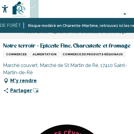
Aller
--°
au
Accessibilité
Recherche
contenu
principal
E FORÊT
Accueil
S’informer
Commerces,
Risque modéré en Charente-Martime, retrouvez ici les restri
Notre terroir - Epicerie Fine, Charcuterie et fromage
shopping
et
services
Notre terroir - Epicerie Fine, Charcuterie et fromage
COMMERCES
ALIMENTATION
COMMERCE DE PRODUITS RÉGIONAUX
Marché couvert, Marché de St Martin de Ré, 17410 Saint-
Martin-de-Ré
M'y rendre
Ajouter aux favoris
Partager