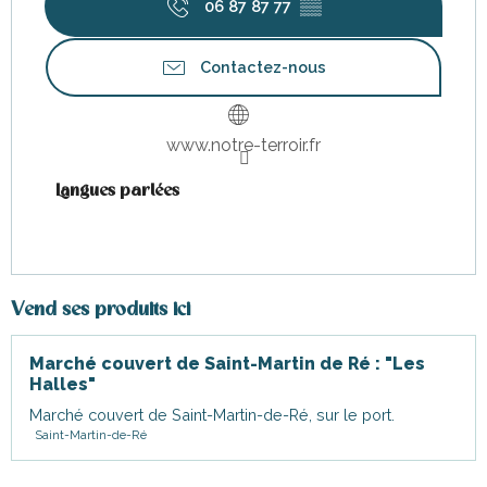
06 87 87 77
▒▒
Contactez-nous
www.notre-terroir.fr
Langues parlées
Langues parlées
Vend ses produits ici
Marché couvert de Saint-Martin de Ré : "Les
Halles"
Marché couvert de Saint-Martin-de-Ré, sur le port.
Saint-Martin-de-Ré