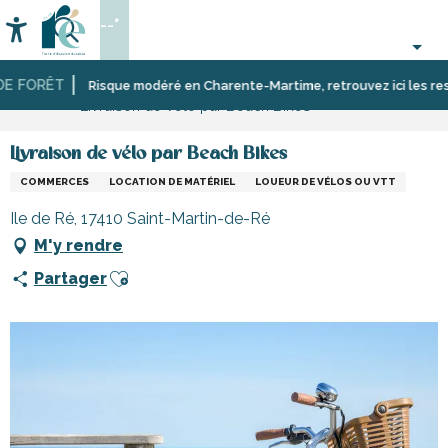
Aller
--°
au
Accessibilité
Recherche
contenu
principal
FORÊT
Accueil
S’informer
Commerces,
Risque modéré en Charente-Martime, retrouvez ici les restricti
Livraison de vélo par Beach Bikes
shopping
et
services
Livraison de vélo par Beach Bikes
COMMERCES
LOCATION DE MATÉRIEL
LOUEUR DE VÉLOS OU VTT
Ile de Ré, 17410 Saint-Martin-de-Ré
M'y rendre
Ajouter aux favoris
Partager