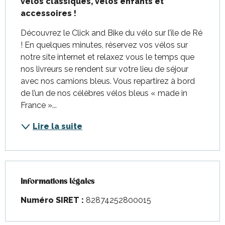
vélos classiques, vélos enfants et 
accessoires !
Découvrez le Click and Bike du vélo sur l’île de Ré 
! En quelques minutes, réservez vos vélos sur 
notre site internet et relaxez vous le temps que 
nos livreurs se rendent sur votre lieu de séjour 
avec nos camions bleus. Vous repartirez à bord 
de l’un de nos célèbres vélos bleus « made in 
France »...
Lire la suite
Informations légales
Informations légales
Numéro SIRET :
82874252800015