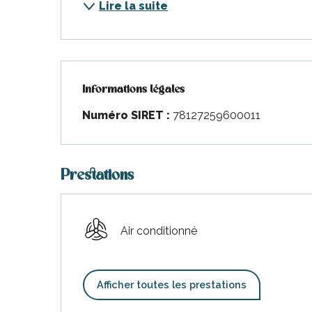
Lire la suite
Informations légales
Informations légales
Numéro SIRET :
78127259600011
Prestations
Air conditionné
Afficher toutes les prestations