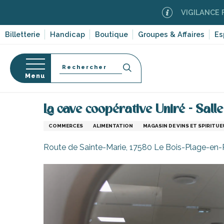
Aller
VIGILANCE FEUX DE 
au
contenu
Billetterie
Handicap
Boutique
Groupes & Affaires
Es
principal
Recherche
Menu
Accueil
S’informer
Commerces, shopping et serv
La cave coopérative Uniré - Sall
s
COMMERCES
ALIMENTATION
MAGASIN DE VINS ET SPIRITUE
Route de Sainte-Marie, 17580 Le Bois-Plage-en