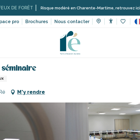
FORÊT
Risque modéré en Charente-Martime, retrouvez ici les restrict
pace pro
Brochures
Nous contacter
Accessibilit
Voir les 
ices
La cave coopérative Uniré - Salle séminaire
e séminaire
UX
-Ré
M'y rendre