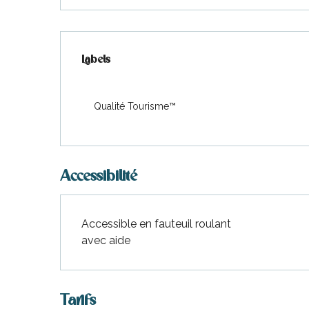
Offres de prestations
Labels
Labels
Qualité Tourisme™
Accessibilité
Accessible en fauteuil roulant
avec aide
Tarifs