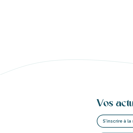
ents
les
Vos act
tion
S'inscrire à la