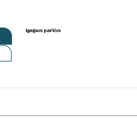
Langues parlées
Langues parlées