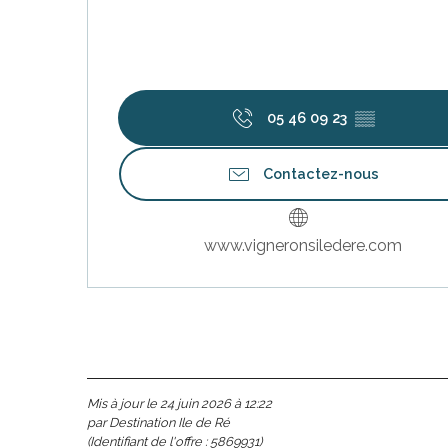
05 46 09 23
▒▒
Contactez-nous
www.vigneronsiledere.com
s
Mis à jour le 24 juin 2026 à 12:22
ns
par Destination Ile de Ré
(Identifiant de l'offre :
5869931
)