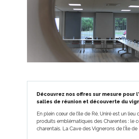
-en-Ré
Bois-Plage-en-
nt-Clément-
aleines
Couarde-sur-
Description
Découvrez nos offres sur mesure pour l'
Flotte
salles de réunion et découverte du vign
 Portes-en-Ré
x
En plein cœur de l’île de Ré, Uniré est un lieu 
edoux-Plage
produits emblématiques des Charentes : le co
nt-Martin-de-Ré
charentais. La Cave des Vignerons de l’Île de
nte-Marie-de-Ré