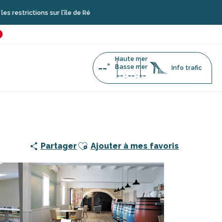
ions sur l’île de Ré
é
favoris
Haute mer
--°
Basse mer
Info trafic
--
--
--
:
:
Ajouter aux favoris
Partager
Ajouter à mes favoris