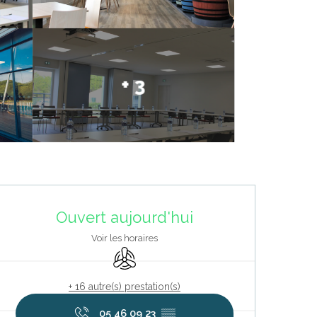
+ 3
Ouverture et coordonnées
Ouvert aujourd'hui
Voir les horaires
Air conditionné
+ 16 autre(s) prestation(s)
05 46 09 23
▒▒