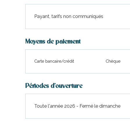
Payant, tarifs non communiqués
Moyens de paiement
urnables
Carte bancaire/crédit
Chèque
Périodes d'ouverture
erver
Toute l'année 2026 - Fermé le dimanche
ne
site
idée