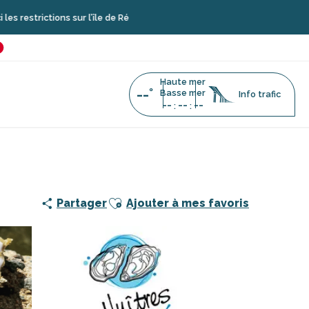
ions sur l’île de Ré
é
favoris
Haute mer
--°
Basse mer
Info trafic
--
--
--
:
:
Ajouter aux favoris
Partager
Ajouter à mes favoris