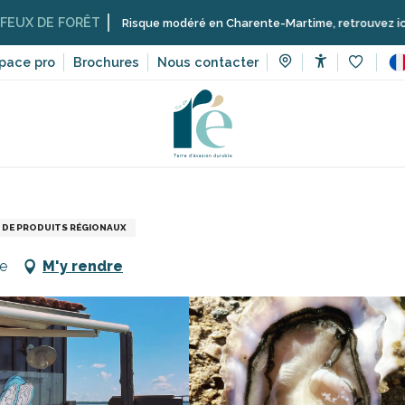
 FORÊT
Risque modéré en Charente-Martime, retrouvez ici les restrict
pace pro
Brochures
Nous contacter
Accessibilit
Voir les 
ices
Huîtres et ma ré
DE PRODUITS RÉGIONAUX
ge
M'y rendre