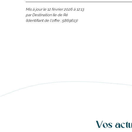
s
ns
Mis à jour le 12 février 2026 à 12:13
par Destination Ile de Ré
(Identifiant de l'offre :
5869613
)
ents
les
Vos act
tion