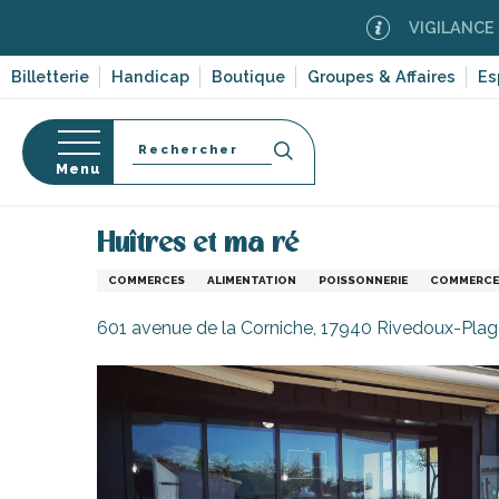
Aller
VIGILANCE FEUX DE
au
contenu
Billetterie
Handicap
Boutique
Groupes & Affaires
Es
principal
Recherche
Menu
Accueil
S’informer
Commerces, shopping et serv
Huîtres et ma ré
s
COMMERCES
ALIMENTATION
POISSONNERIE
COMMERCE 
601 avenue de la Corniche, 17940 Rivedoux-Pla