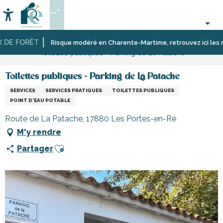
Aller
--°
au
Accessibilité
Recherche
contenu
principal
DE FORÊT
Accueil
S’informer
Commerces,
Commerces
Risque modéré en Charente-Martime, retrouvez ici les restr
Toilettes publiques - Parking de La Patache
shopping
et
et
artisans
services
de
Toilettes publiques - Parking de La Patache
l’île
SERVICES
SERVICES PRATIQUES
TOILETTES PUBLIQUES
de
POINT D'EAU POTABLE
Ré
Route de La Patache, 17880 Les Portes-en-Ré
M'y rendre
Ajouter aux favoris
Partager