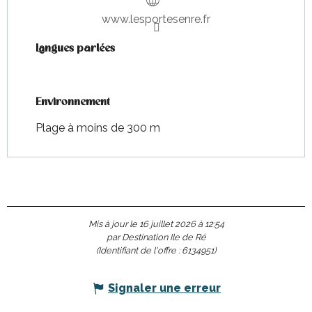
www.lesportesenre.fr
Langues parlées
Langues parlées
Environnement
Environnement
Plage à moins de 300 m
Mis à jour le 16 juillet 2026 à 12:54
par Destination Ile de Ré
(Identifiant de l'offre :
6134951
)
Signaler une erreur