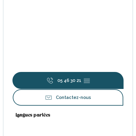
05 46 30 21
▒▒
Contactez-nous
Langues parlées
Langues parlées