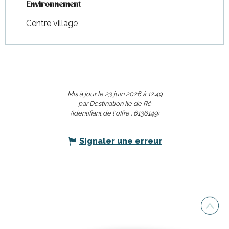
Environnement
Environnement
Centre village
Mis à jour le 23 juin 2026 à 12:49
par Destination Ile de Ré
(Identifiant de l'offre :
6136149
)
Signaler une erreur