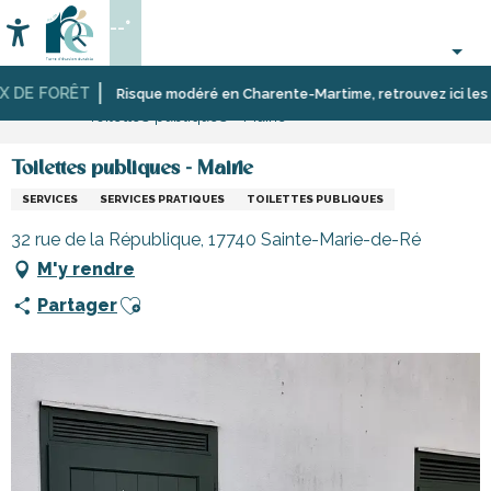
Aller
--°
au
Accessibilité
Recherche
contenu
principal
 DE FORÊT
Accueil
S’informer
Commerces,
Commerces
Risque modéré en Charente-Martime, retrouvez ici les rest
Toilettes publiques - Mairie
shopping
et
et
artisans
services
de
Toilettes publiques - Mairie
l’île
SERVICES
SERVICES PRATIQUES
TOILETTES PUBLIQUES
de
Ré
32 rue de la République, 17740 Sainte-Marie-de-Ré
M'y rendre
Ajouter aux favoris
Partager