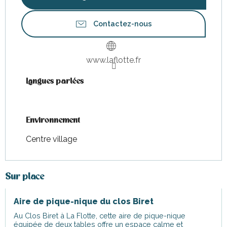
Contactez-nous
www.laflotte.fr
Langues parlées
Langues parlées
Environnement
Environnement
Centre village
Sur place
Aire de pique-nique du clos Biret
Au Clos Biret à La Flotte, cette aire de pique-nique
équipée de deux tables offre un espace calme et