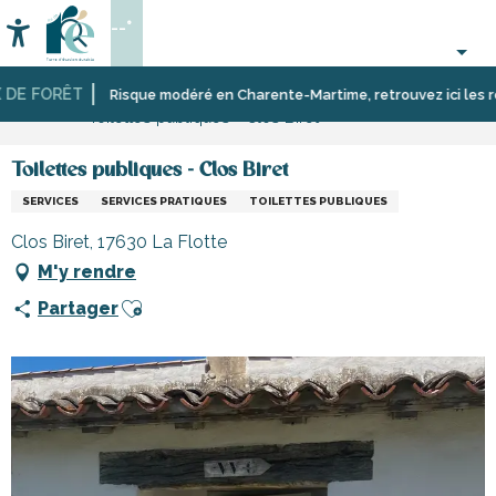
Aller
--°
au
Accessibilité
Recherche
contenu
principal
E FORÊT
Accueil
S’informer
Commerces,
Commerces
Risque modéré en Charente-Martime, retrouvez ici les restri
Toilettes publiques - Clos Biret
shopping
et
et
artisans
services
de
Toilettes publiques - Clos Biret
l’île
SERVICES
SERVICES PRATIQUES
TOILETTES PUBLIQUES
de
Ré
Clos Biret, 17630 La Flotte
M'y rendre
Ajouter aux favoris
Partager