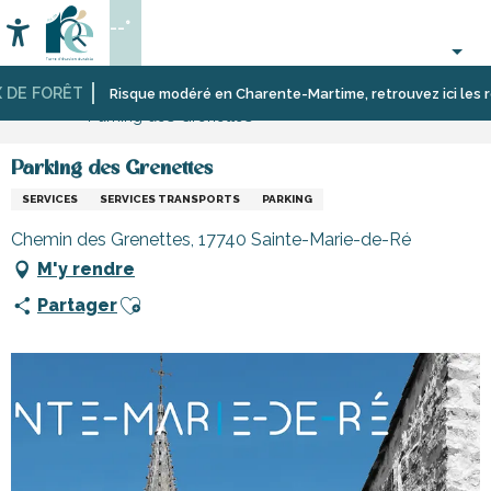
Aller
--°
au
Accessibilité
Recherche
contenu
principal
DE FORÊT
Accueil
S’informer
Commerces,
Commerces
Risque modéré en Charente-Martime, retrouvez ici les restr
Parking des Grenettes
shopping
et
et
artisans
services
de
Parking des Grenettes
l’île
SERVICES
SERVICES TRANSPORTS
PARKING
de
Ré
Chemin des Grenettes, 17740 Sainte-Marie-de-Ré
M'y rendre
Ajouter aux favoris
Partager