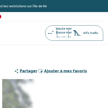
tions sur l’île de Ré
é
favoris
Haute mer
--°
Basse mer
Info trafic
--
--
--
:
:
doute de Sablanceaux
Ajouter aux favoris
Partager
Ajouter à mes favoris