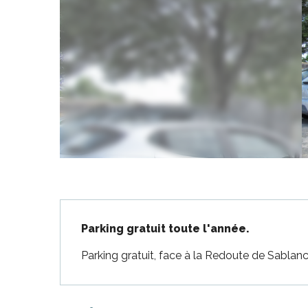
-en-Ré
Bois-Plage-en-
nt-Clément-
aleines
Couarde-sur-
Flotte
 Portes-en-Ré
x
Description
edoux-Plage
Parking gratuit toute l'année.
nt-Martin-de-Ré
nte-Marie-de-Ré
Parking gratuit, face à la Redoute de Sablan