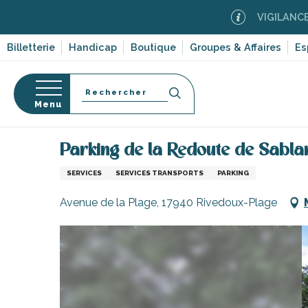
Aller
VIGILANCE FEUX D
au
contenu
Billetterie
Handicap
Boutique
Groupes & Affaires
Es
principal
Recherche
Menu
Accueil
S’informer
Commerces, shopping et serv
Parking de la Redoute de Sabla
s
SERVICES
SERVICES TRANSPORTS
PARKING
Avenue de la Plage, 17940 Rivedoux-Plage