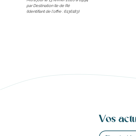
par Destination Ile de Ré
(Identifiant de l'offre :
6136183
)
s
ns
ents
les
Vos act