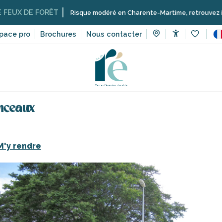
E FORÊT
Risque modéré en Charente-Martime, retrouvez ici les restric
pace pro
Brochures
Nous contacter
Accessibilit
Voir les 
ices
Commerces et artisans de l’île de Ré
Parking de la Re
nceaux
M'y rendre