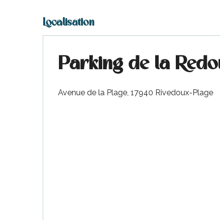
Localisation
Parking de la Redo
Avenue de la Plage, 17940 Rivedoux-Plage
urnables
erver
ne
site
idée