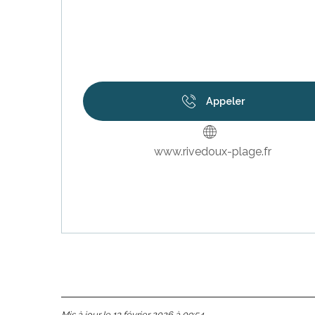
Appeler
www.rivedoux-plage.fr
Mis à jour le 13 février 2026 à 09:54