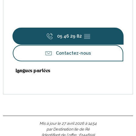
05 46 29 82
▒▒
Contactez-nous
Langues parlées
Langues parlées
Mis à jour le 27 avril 2026 à 14:54
par Destination Ile de Ré
(Identifiant de l'offre :
6144859
)