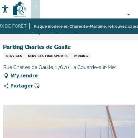
Aller
--°
au
Accessibilité
Recherche
contenu
principal
 DE FORÊT
Accueil
S’informer
Commerces,
Commerces
Risque modéré en Charente-Martime, retrouvez ici les rest
Parking Charles de Gaulle
shopping
et
et
artisans
services
de
Parking Charles de Gaulle
l’île
SERVICES
SERVICES TRANSPORTS
PARKING
de
Ré
Rue Charles de Gaulle, 17670 La Couarde-sur-Mer
M'y rendre
Ajouter aux favoris
Partager