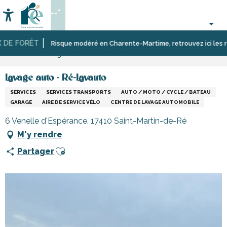
Aller
--°
au
Accessibilité
Recherche
contenu
principal
DE FORÊT
Accueil
S’informer
Commerces,
Commerces
Risque modéré en Charente-Martime, retrouvez ici les restri
Lavage auto - Ré-Lavauto
shopping
et
et
artisans
services
de
Lavage auto - Ré-Lavauto
l’île
SERVICES
SERVICES TRANSPORTS
AUTO / MOTO / CYCLE / BATEAU
de
GARAGE
AIRE DE SERVICE VÉLO
CENTRE DE LAVAGE AUTOMOBILE
Ré
6 Venelle d'Espérance, 17410 Saint-Martin-de-Ré
M'y rendre
Ajouter aux favoris
Partager