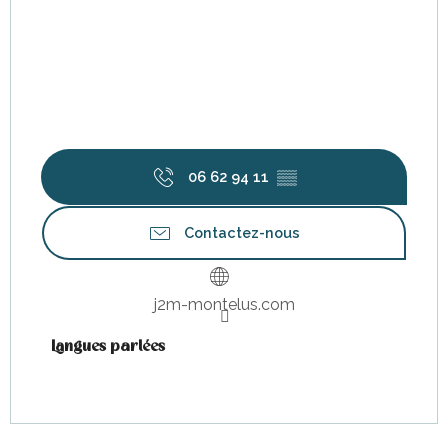
06 62 94 11
▒▒
Contactez-nous
j2m-montelus.com
Langues parlées
Langues parlées