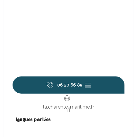
06 20 66 85
▒▒
la.charente-maritime.fr
Langues parlées
Langues parlées