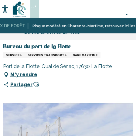
Aller
--°
au
Accessibilité
Recherche
contenu
principal
 DE FORÊT
Accueil
S’informer
Commerces,
Commerces
Risque modéré en Charente-Martime, retrouvez ici les rest
Bureau du port de La Flotte
shopping
et
et
artisans
services
de
Bureau du port de La Flotte
l’île
SERVICES
SERVICES TRANSPORTS
GARE MARITIME
de
Ré
Port de la Flotte, Quai de Sénac, 17630 La Flotte
M'y rendre
Ajouter aux favoris
Partager