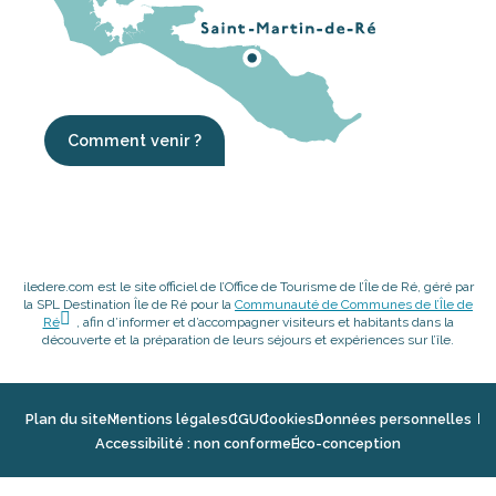
Comment venir ?
iledere.com est le site officiel de l’Office de Tourisme de l’Île de Ré, géré par
la SPL Destination Île de Ré pour la
Communauté de Communes de l’Île de
Ré
, afin d’informer et d’accompagner visiteurs et habitants dans la
découverte et la préparation de leurs séjours et expériences sur l’île.
Plan du site
Mentions légales
CGU
Cookies
Données personnelles
Accessibilité : non conforme
Éco-conception