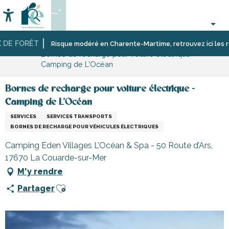
Aller
--°
au
Accessibilité
Recherche
contenu
principal
E FORÊT
Accueil
S’informer
Commerces,
Commerces
Risque modéré en Charente-Martime, retrouvez ici les restri
Bornes de recharge pour voiture électrique -
shopping
et
Camping de L'Océan
et
artisans
services
de
l’île
Bornes de recharge pour voiture électrique -
de
Camping de L'Océan
Ré
SERVICES
SERVICES TRANSPORTS
BORNES DE RECHARGE POUR VÉHICULES ÉLECTRIQUES
Camping Eden Villages L’Océan & Spa - 50 Route d’Ars,
17670 La Couarde-sur-Mer
M'y rendre
Ajouter aux favoris
Partager