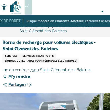
Aller
--°
au
Accessibilité
Recherche
contenu
principal
 DE FORÊT
Accueil
S’informer
Commerces,
Commerces
Risque modéré en Charente-Martime, retrouvez ici les rest
Borne de recharge pour voitures électriques -
shopping
et
Saint-Clément-des-Baleines
et
artisans
services
de
l’île
Borne de recharge pour voitures électriques -
de
Saint-Clément-des-Baleines
Ré
SERVICES
SERVICES TRANSPORTS
BORNES DE RECHARGE POUR VÉHICULES ÉLECTRIQUES
rue du centre, 17590 Saint-Clément-des-Baleines
M'y rendre
Ajouter aux favoris
Partager