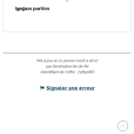
Langues parlées
Langues parlées
Mis à jour le 22 janvier 2026 à 16:07
par Destination Ile de Ré
(Identifiant de l'offre :
7385086
)
Signaler une erreur