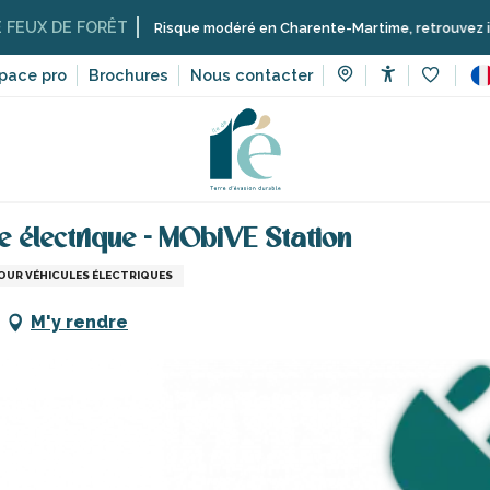
DE FORÊT
Risque modéré en Charente-Martime, retrouvez ici les rest
pace pro
Brochures
Nous contacter
Accessibilit
Voir les 
ices
Commerces et artisans de l’île de Ré
Borne de recharg
 électrique - MObiVE Station
OUR VÉHICULES ÉLECTRIQUES
M'y rendre