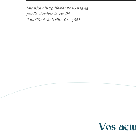
Mis à jour le 09 février 2026 à 15:45
par Destination Ile de Ré
(Identifiant de l'offre :
6112568
)
s
ns
Vos act
ents