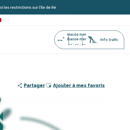
rictions sur l’île de Ré
é
favoris
Haute mer
--°
Basse mer
Info trafic
--
--
--
:
:
e pour véhicule électrique - MObiVE Station
Ajouter aux favoris
Partager
Ajouter à mes favoris