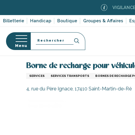
Aller
VIGILANCE FEUX 
au
contenu
Billetterie
Handicap
Boutique
Groupes & Affaires
Es
principal
Recherche
Menu
Accueil
S’informer
Commerces, shopping et serv
Borne de recharge pour véhicule
s
SERVICES
SERVICES TRANSPORTS
BORNES DE RECHARGE P
4, rue du Père Ignace, 17410 Saint-Martin-de-Ré