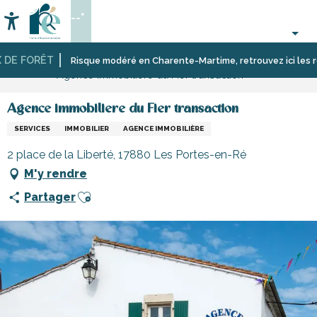
Aller
--°
au
Accessibilité
Recherche
contenu
principal
DE FORÊT
Accueil
S’informer
Commerces,
Commerces
Risque modéré en Charente-Martime, retrouvez ici les restri
Agence immobiliere du Fier transaction
shopping
et
et
artisans
services
de
Agence immobiliere du Fier transaction
l’île
SERVICES
IMMOBILIER
AGENCE IMMOBILIÈRE
de
Ré
2 place de la Liberté, 17880 Les Portes-en-Ré
M'y rendre
Ajouter aux favoris
Partager