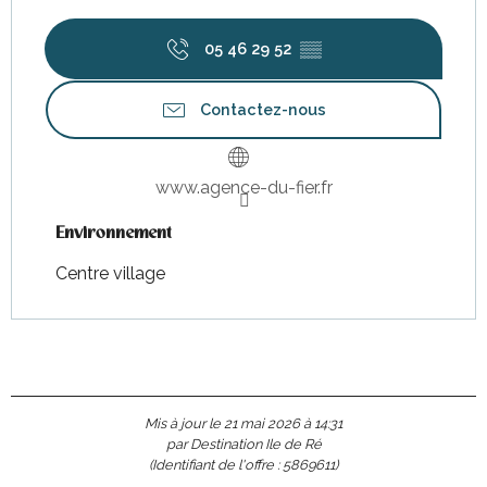
05 46 29 52
▒▒
Contactez-nous
www.agence-du-fier.fr
Environnement
Environnement
Centre village
Mis à jour le 21 mai 2026 à 14:31
par Destination Ile de Ré
(Identifiant de l'offre :
5869611
)