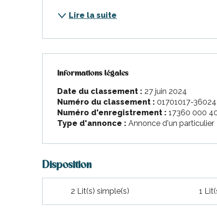
nt-Martin-de-Ré
Lire la suite
nte-Marie-de-Ré
Informations légales
Informations légales
Date du classement :
27 juin 2024
Numéro du classement :
01701017-36024
Numéro d'enregistrement :
17360 000 4
Type d'annonce :
Annonce d'un particulier
Disposition
2 Lit(s) simple(s)
1 Lit