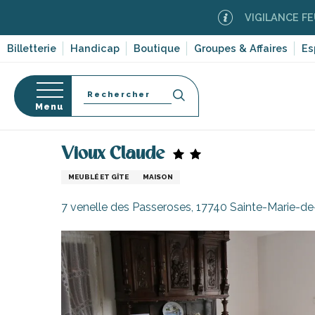
Aller
VIGILANCE FEUX DE FO
au
contenu
Billetterie
Handicap
Boutique
Groupes & Affaires
Es
principal
Recherche
Menu
Accueil
Séjourner sur l’île de Ré
Hébergements
Vioux Claude
s
MEUBLÉ ET GÎTE
MAISON
7 venelle des Passeroses, 17740 Sainte-Marie-d