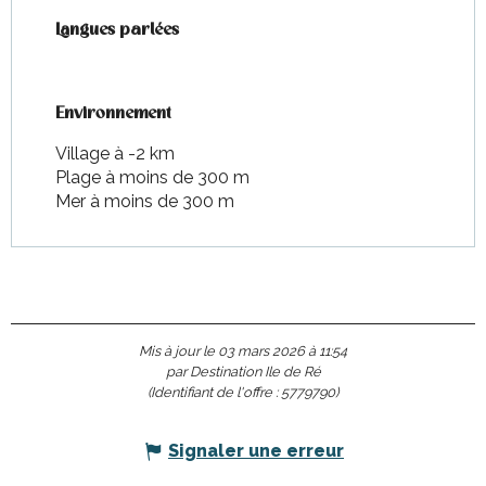
Langues parlées
Langues parlées
Environnement
Environnement
Village à -2 km
Plage à moins de 300 m
Mer à moins de 300 m
Mis à jour le 03 mars 2026 à 11:54
par Destination Ile de Ré
(Identifiant de l'offre :
5779790
)
Signaler une erreur