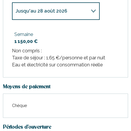
Jusqu'au
28 août 2026
Du
7 février 2026
au
3 avril
2026
Semaine
1 150,00 €
Du
4 avril 2026
au
31 mai 2026
Non compris :
Taxe de séjour : 1,65 €/personne et par nuit
Du
1 juin 2026
au
3 juillet 2026
Eau et électricité sur consommation réelle
Du
29 août 2026
au
16
octobre 2026
Moyens de paiement
Du
17 octobre 2026
au
30
octobre 2026
Chèque
Du
31 octobre 2026
au
19
décembre 2026
Périodes d'ouverture